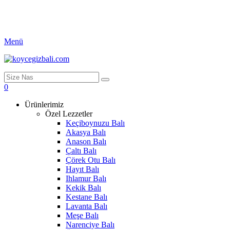
Menü
0
Ürünlerimiz
Özel Lezzetler
Keçiboynuzu Balı
Akasya Balı
Anason Balı
Çaltı Balı
Çörek Otu Balı
Hayıt Balı
Ihlamur Balı
Kekik Balı
Kestane Balı
Lavanta Balı
Meşe Balı
Narenciye Balı