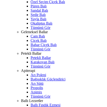
Özel Seçim Çiçek Balı
Püren Balı
Sandal Balı
Sedir Balı
Yayla Balı
Okaliptus Balı
Tümünü Gör
Geleneksel Ballar
Çam Balı
Çiçek Balı
Bahar Çiçek Balı
Tümünü Gör
Petekli Ballar
Petekli Ballar
Karakovan Balı
Tümünü Gör
Apiterapi
Arı Poleni
Bağışıklık Güçlendirici
Arı Sütü
Propolis
Apimix
Tümünü Gör
Ballı Lezzetler
Ballı Fındık Ezmesi