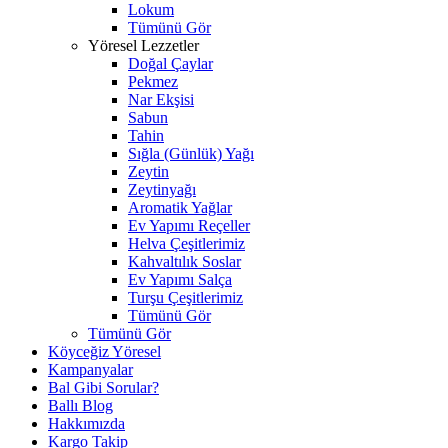
Lokum
Tümünü Gör
Yöresel Lezzetler
Doğal Çaylar
Pekmez
Nar Ekşisi
Sabun
Tahin
Sığla (Günlük) Yağı
Zeytin
Zeytinyağı
Aromatik Yağlar
Ev Yapımı Reçeller
Helva Çeşitlerimiz
Kahvaltılık Soslar
Ev Yapımı Salça
Turşu Çeşitlerimiz
Tümünü Gör
Tümünü Gör
Köyceğiz Yöresel
Kampanyalar
Bal Gibi Sorular?
Ballı Blog
Hakkımızda
Kargo Takip