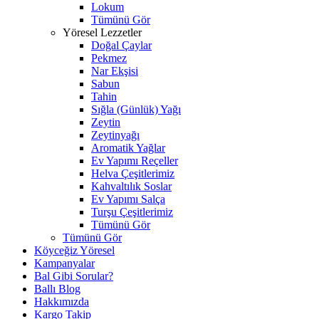
Lokum
Tümünü Gör
Yöresel Lezzetler
Doğal Çaylar
Pekmez
Nar Ekşisi
Sabun
Tahin
Sığla (Günlük) Yağı
Zeytin
Zeytinyağı
Aromatik Yağlar
Ev Yapımı Reçeller
Helva Çeşitlerimiz
Kahvaltılık Soslar
Ev Yapımı Salça
Turşu Çeşitlerimiz
Tümünü Gör
Tümünü Gör
Köyceğiz Yöresel
Kampanyalar
Bal Gibi Sorular?
Ballı Blog
Hakkımızda
Kargo Takip