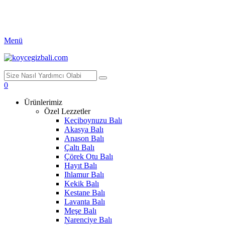
Menü
0
Ürünlerimiz
Özel Lezzetler
Keçiboynuzu Balı
Akasya Balı
Anason Balı
Çaltı Balı
Çörek Otu Balı
Hayıt Balı
Ihlamur Balı
Kekik Balı
Kestane Balı
Lavanta Balı
Meşe Balı
Narenciye Balı