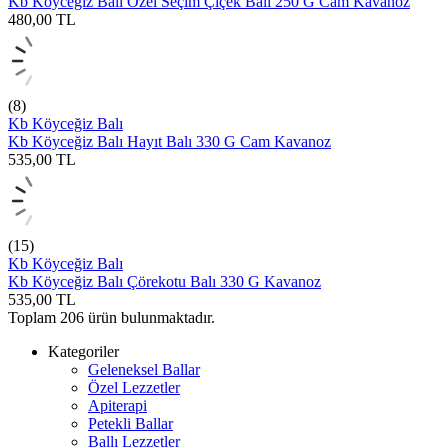
Kb Köyceğiz Balı Özel Seçim Çiçek Balı 250 G Cam Kavanoz
480,00
TL
(8)
Kb Köyceğiz Balı
Kb Köyceğiz Balı Hayıt Balı 330 G Cam Kavanoz
535,00
TL
(15)
Kb Köyceğiz Balı
Kb Köyceğiz Balı Çörekotu Balı 330 G Kavanoz
535,00
TL
Toplam
206
ürün bulunmaktadır.
Kategoriler
Geleneksel Ballar
Özel Lezzetler
Apiterapi
Petekli Ballar
Ballı Lezzetler