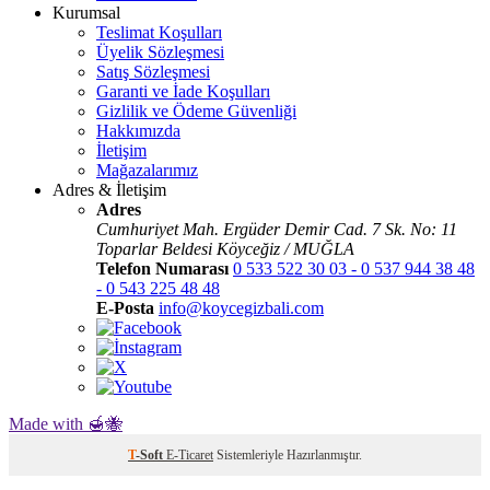
Kurumsal
Teslimat Koşulları
Üyelik Sözleşmesi
Satış Sözleşmesi
Garanti ve İade Koşulları
Gizlilik ve Ödeme Güvenliği
Hakkımızda
İletişim
Mağazalarımız
Adres & İletişim
Adres
Cumhuriyet Mah. Ergüder Demir Cad. 7 Sk. No: 11
Toparlar Beldesi Köyceğiz / MUĞLA
Telefon Numarası
0 533 522 30 03 - 0 537 944 38 48
- 0 543 225 48 48
E-Posta
info@koycegizbali.com
Made with 🍯🐝
T
-Soft
E-Ticaret
Sistemleriyle Hazırlanmıştır.