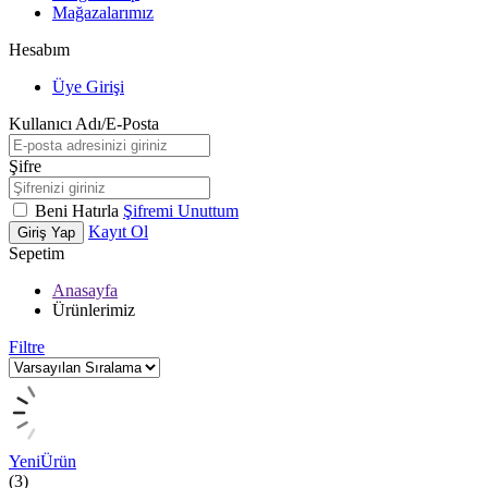
Mağazalarımız
Hesabım
Üye Girişi
Kullanıcı Adı/E-Posta
Şifre
Beni Hatırla
Şifremi Unuttum
Kayıt Ol
Giriş Yap
Sepetim
Anasayfa
Ürünlerimiz
Filtre
Yeni
Ürün
(3)