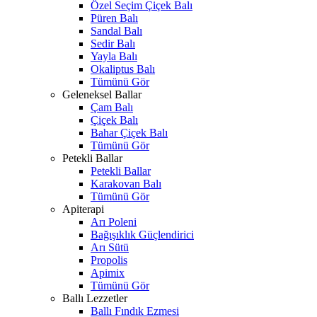
Özel Seçim Çiçek Balı
Püren Balı
Sandal Balı
Sedir Balı
Yayla Balı
Okaliptus Balı
Tümünü Gör
Geleneksel Ballar
Çam Balı
Çiçek Balı
Bahar Çiçek Balı
Tümünü Gör
Petekli Ballar
Petekli Ballar
Karakovan Balı
Tümünü Gör
Apiterapi
Arı Poleni
Bağışıklık Güçlendirici
Arı Sütü
Propolis
Apimix
Tümünü Gör
Ballı Lezzetler
Ballı Fındık Ezmesi