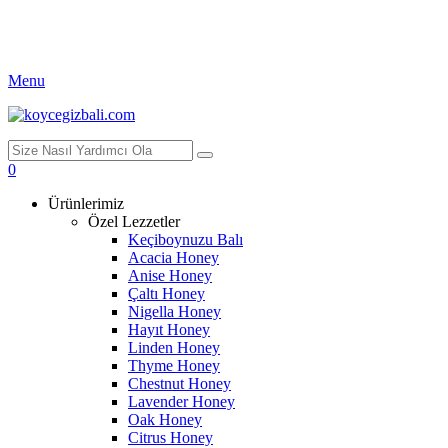
Menu
0
Ürünlerimiz
Özel Lezzetler
Keçiboynuzu Balı
Acacia Honey
Anise Honey
Çaltı Honey
Nigella Honey
Hayıt Honey
Linden Honey
Thyme Honey
Chestnut Honey
Lavender Honey
Oak Honey
Citrus Honey