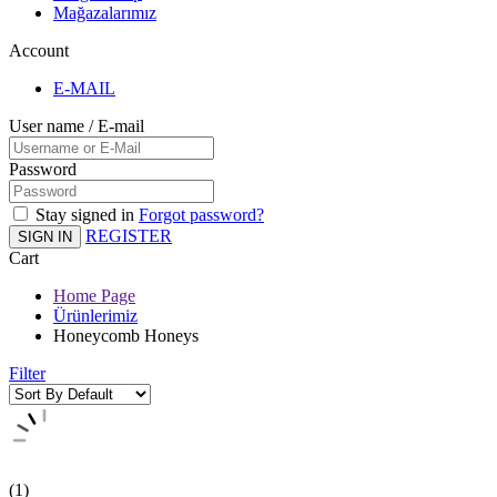
Mağazalarımız
Account
E-MAIL
User name / E-mail
Password
Stay signed in
Forgot password?
REGISTER
SIGN IN
Cart
Home Page
Ürünlerimiz
Honeycomb Honeys
Filter
(1)