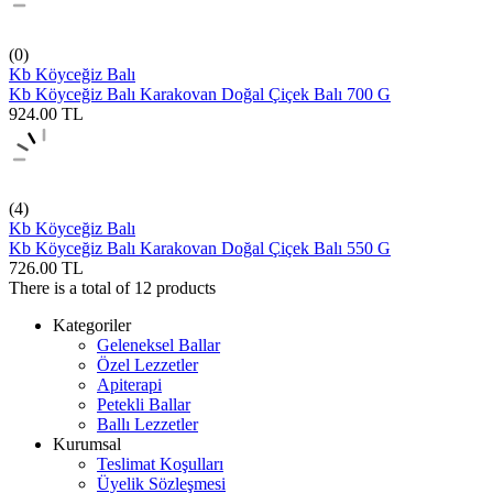
(0)
Kb Köyceğiz Balı
Kb Köyceğiz Balı Karakovan Doğal Çiçek Balı 700 G
924.00
TL
(4)
Kb Köyceğiz Balı
Kb Köyceğiz Balı Karakovan Doğal Çiçek Balı 550 G
726.00
TL
There is a total of
12
products
Kategoriler
Geleneksel Ballar
Özel Lezzetler
Apiterapi
Petekli Ballar
Ballı Lezzetler
Kurumsal
Teslimat Koşulları
Üyelik Sözleşmesi