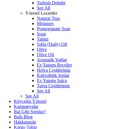
Turkish Delight
See All
Yöresel Lezzetler
Natural Teas
Molasses
Pomegranate Sour
Soap
Tahini
Sığla (Daily) Oil
Olive
Olive Oil
Aromatik Yağlar
Ev Yapımı Reçeller
Helva Çeşitlerimiz
Kahvaltılık Soslar
Ev Yapımı Salça
Turşu Çeşitlerimiz
See All
See All
Köyceğiz Yöresel
Kampanyalar
Bal Gibi Sorular?
Ballı Blog
Hakkımızda
Kargo Takip