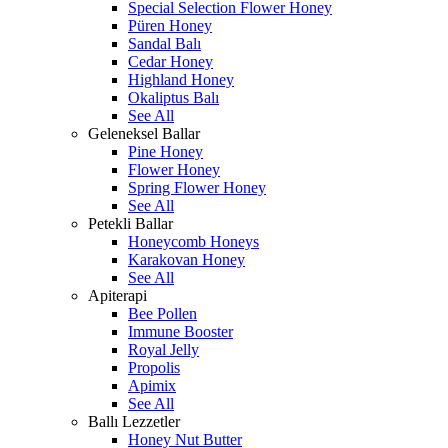
Special Selection Flower Honey
Püren Honey
Sandal Balı
Cedar Honey
Highland Honey
Okaliptus Balı
See All
Geleneksel Ballar
Pine Honey
Flower Honey
Spring Flower Honey
See All
Petekli Ballar
Honeycomb Honeys
Karakovan Honey
See All
Apiterapi
Bee Pollen
Immune Booster
Royal Jelly
Propolis
Apimix
See All
Ballı Lezzetler
Honey Nut Butter