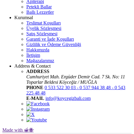
Apiterapi
Petekli Ballar
Ballı Lezzetler
Kurumsal
Teslimat Koşulları
Üyelik Sözleşmesi
Satış Sözleşmesi
Garanti ve İade Koşulları
Gizlilik ve Ödeme Güvenliği
Hakkımızda
İletişim
Mağazalarımız
Address & Contact
ADDRESS
Cumhuriyet Mah. Ergüder Demir Cad. 7 Sk. No: 11
Toparlar Beldesi Köyceğiz / MUĞLA
PHONE
0 533 522 30 03 - 0 537 944 38 48 - 0 543
225 48 48
E-MAIL
info@koycegizbali.com
Made with 🍯🐝