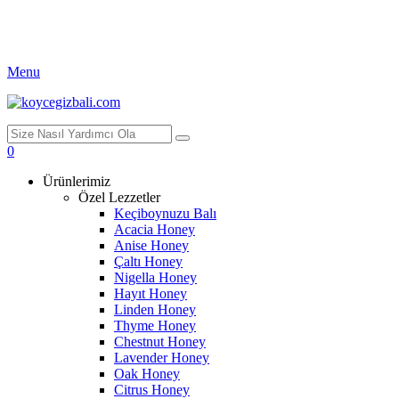
Menu
0
Ürünlerimiz
Özel Lezzetler
Keçiboynuzu Balı
Acacia Honey
Anise Honey
Çaltı Honey
Nigella Honey
Hayıt Honey
Linden Honey
Thyme Honey
Chestnut Honey
Lavender Honey
Oak Honey
Citrus Honey