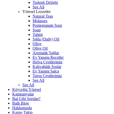
Turkish Delight
See All
Yöresel Lezzetler
Natural Teas
Molasses
Pomegranate Sour
Soap
Tahini
Sığla (Daily) Oil
Olive
Olive Oil
Aromatik Yağlar
Ev Yapımı Reçeller
Helva Çeşitlerimiz
Kahvaltılık Soslar
Ev Yapımı Salça
Turşu Çeşitlerimiz
See All
See All
Köyceğiz Yöresel
Kampanyalar
Bal Gibi Sorular?
Ballı Blog
Hakkımızda
Kargo Takip