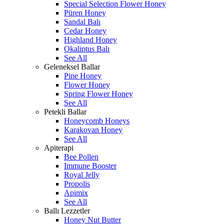
Special Selection Flower Honey
Püren Honey
Sandal Balı
Cedar Honey
Highland Honey
Okaliptus Balı
See All
Geleneksel Ballar
Pine Honey
Flower Honey
Spring Flower Honey
See All
Petekli Ballar
Honeycomb Honeys
Karakovan Honey
See All
Apiterapi
Bee Pollen
Immune Booster
Royal Jelly
Propolis
Apimix
See All
Ballı Lezzetler
Honey Nut Butter