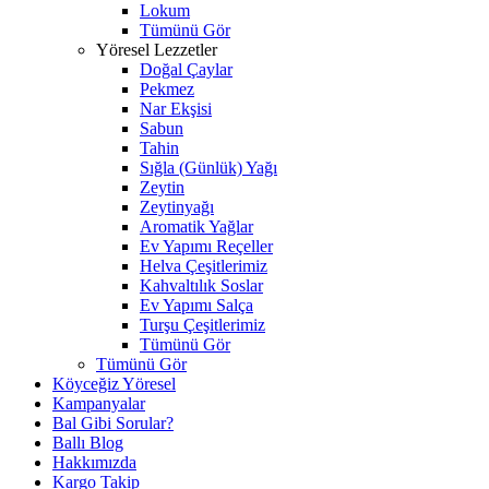
Lokum
Tümünü Gör
Yöresel Lezzetler
Doğal Çaylar
Pekmez
Nar Ekşisi
Sabun
Tahin
Sığla (Günlük) Yağı
Zeytin
Zeytinyağı
Aromatik Yağlar
Ev Yapımı Reçeller
Helva Çeşitlerimiz
Kahvaltılık Soslar
Ev Yapımı Salça
Turşu Çeşitlerimiz
Tümünü Gör
Tümünü Gör
Köyceğiz Yöresel
Kampanyalar
Bal Gibi Sorular?
Ballı Blog
Hakkımızda
Kargo Takip