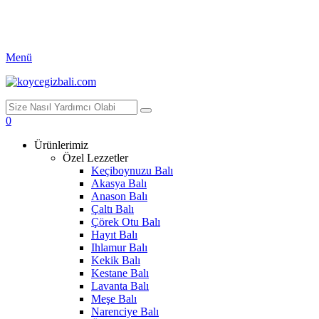
Menü
0
Ürünlerimiz
Özel Lezzetler
Keçiboynuzu Balı
Akasya Balı
Anason Balı
Çaltı Balı
Çörek Otu Balı
Hayıt Balı
Ihlamur Balı
Kekik Balı
Kestane Balı
Lavanta Balı
Meşe Balı
Narenciye Balı