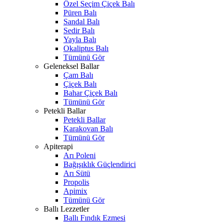
Özel Seçim Çiçek Balı
Püren Balı
Sandal Balı
Sedir Balı
Yayla Balı
Okaliptus Balı
Tümünü Gör
Geleneksel Ballar
Çam Balı
Çiçek Balı
Bahar Çiçek Balı
Tümünü Gör
Petekli Ballar
Petekli Ballar
Karakovan Balı
Tümünü Gör
Apiterapi
Arı Poleni
Bağışıklık Güçlendirici
Arı Sütü
Propolis
Apimix
Tümünü Gör
Ballı Lezzetler
Ballı Fındık Ezmesi