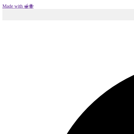
Made with 🍯🐝