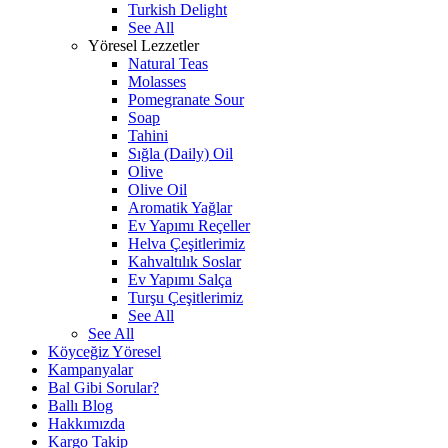
Turkish Delight
See All
Yöresel Lezzetler
Natural Teas
Molasses
Pomegranate Sour
Soap
Tahini
Sığla (Daily) Oil
Olive
Olive Oil
Aromatik Yağlar
Ev Yapımı Reçeller
Helva Çeşitlerimiz
Kahvaltılık Soslar
Ev Yapımı Salça
Turşu Çeşitlerimiz
See All
See All
Köyceğiz Yöresel
Kampanyalar
Bal Gibi Sorular?
Ballı Blog
Hakkımızda
Kargo Takip