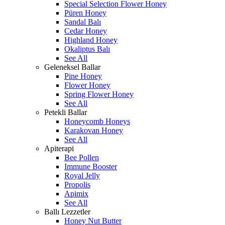
Special Selection Flower Honey
Püren Honey
Sandal Balı
Cedar Honey
Highland Honey
Okaliptus Balı
See All
Geleneksel Ballar
Pine Honey
Flower Honey
Spring Flower Honey
See All
Petekli Ballar
Honeycomb Honeys
Karakovan Honey
See All
Apiterapi
Bee Pollen
Immune Booster
Royal Jelly
Propolis
Apimix
See All
Ballı Lezzetler
Honey Nut Butter