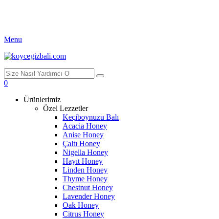
Menu
0
Ürünlerimiz
Özel Lezzetler
Keçiboynuzu Balı
Acacia Honey
Anise Honey
Çaltı Honey
Nigella Honey
Hayıt Honey
Linden Honey
Thyme Honey
Chestnut Honey
Lavender Honey
Oak Honey
Citrus Honey