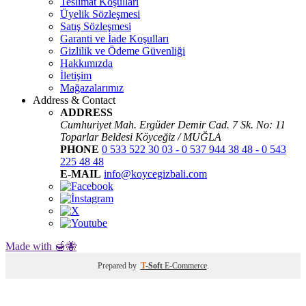
Teslimat Koşulları
Üyelik Sözleşmesi
Satış Sözleşmesi
Garanti ve İade Koşulları
Gizlilik ve Ödeme Güvenliği
Hakkımızda
İletişim
Mağazalarımız
Address & Contact
ADDRESS
Cumhuriyet Mah. Ergüder Demir Cad. 7 Sk. No: 11
Toparlar Beldesi Köyceğiz / MUĞLA
PHONE
0 533 522 30 03 - 0 537 944 38 48 - 0 543
225 48 48
E-MAIL
info@koycegizbali.com
Made with 🍯🐝
Prepared by
T
-Soft
E-Commerce
.