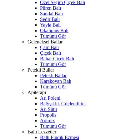
Özel Seçim Çiçek Balı
Püren Balı
Sandal Balı
Sedir Balı
Yayla Balı
Okaliptus Balı
Tümünü Gör
Geleneksel Ballar
Çam Balı
Çiçek Balı
Bahar Çiçek Balı
Tümünü Gör
Petekli Ballar
Petekli Ballar
Karakovan Balı
Tümünü Gör
Apiterapi
Arı Poleni
Bağışıklık Güçlendirici
Arı Sütü
Propolis
Apimix
Tümünü Gör
Ballı Lezzetler
Ballı Fındık Ezmesi