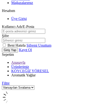
Mağazalarımız
Hesabım
Üye Girişi
Kullanıcı Adı/E-Posta
Şifre
Beni Hatırla
Şifremi Unuttum
Kayıt Ol
Giriş Yap
Sepetim
Anasayfa
Ürünlerimiz
KÖYCEĞİZ YÖRESEL
Aromatik Yağlar
Filtre