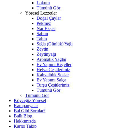
Lokum
Tümünü Gör
Yöresel Lezzetler
Doğal Çaylar
Pekmez
Nar Ekşisi
Sabun
Tahin
Sığla (Günlük) Yağı
Zeytin
Zeytinyağı
Aromatik Yağlar
Ev Yapımı Reçeller
Helva Çeşitlerimiz
Kahvaltılık Soslar
Ev Yapımı Salça
Turşu Çeşitlerimiz
Tümünü Gör
Tümünü Gör
Köyceğiz Yöresel
Kampanyalar
Bal Gibi Sorular?
Ballı Blog
Hakkımızda
Kargo Takip