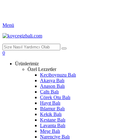
Menü
0
Ürünlerimiz
Özel Lezzetler
Keçiboynuzu Balı
Akasya Balı
Anason Balı
Çaltı Balı
Çörek Otu Balı
Hayıt Balı
Ihlamur Balı
Kekik Balı
Kestane Balı
Lavanta Balı
Meşe Balı
Narenciye Balı