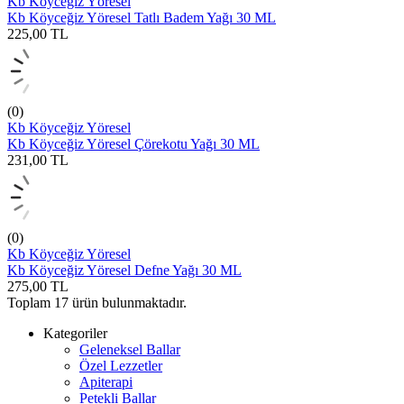
Kb Köyceğiz Yöresel
Kb Köyceğiz Yöresel Tatlı Badem Yağı 30 ML
225,00
TL
(0)
Kb Köyceğiz Yöresel
Kb Köyceğiz Yöresel Çörekotu Yağı 30 ML
231,00
TL
(0)
Kb Köyceğiz Yöresel
Kb Köyceğiz Yöresel Defne Yağı 30 ML
275,00
TL
Toplam
17
ürün bulunmaktadır.
Kategoriler
Geleneksel Ballar
Özel Lezzetler
Apiterapi
Petekli Ballar