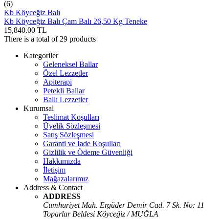
(6)
Kb Köyceğiz Balı
Kb Köyceğiz Balı Çam Balı 26,50 Kg Teneke
15,840.00
TL
There is a total of
29
products
Kategoriler
Geleneksel Ballar
Özel Lezzetler
Apiterapi
Petekli Ballar
Ballı Lezzetler
Kurumsal
Teslimat Koşulları
Üyelik Sözleşmesi
Satış Sözleşmesi
Garanti ve İade Koşulları
Gizlilik ve Ödeme Güvenliği
Hakkımızda
İletişim
Mağazalarımız
Address & Contact
ADDRESS
Cumhuriyet Mah. Ergüder Demir Cad. 7 Sk. No: 11
Toparlar Beldesi Köyceğiz / MUĞLA