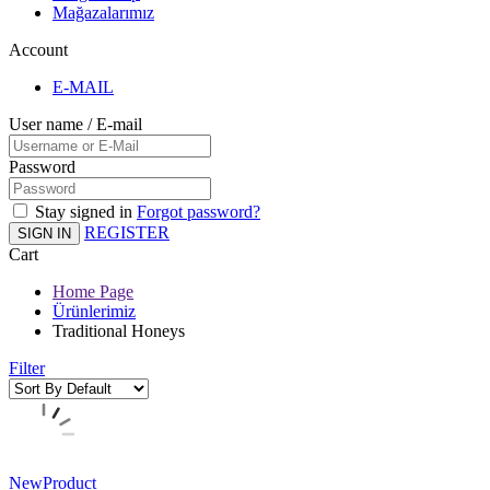
Mağazalarımız
Account
E-MAIL
User name / E-mail
Password
Stay signed in
Forgot password?
REGISTER
SIGN IN
Cart
Home Page
Ürünlerimiz
Traditional Honeys
Filter
New
Product