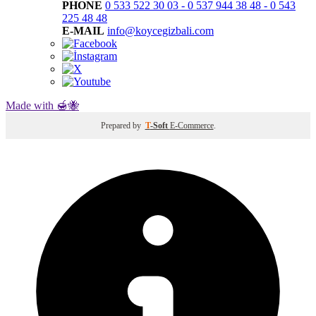
PHONE
0 533 522 30 03 - 0 537 944 38 48 - 0 543
225 48 48
E-MAIL
info@koycegizbali.com
Made with 🍯🐝
Prepared by
T
-Soft
E-Commerce
.