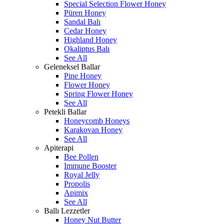
Special Selection Flower Honey
Püren Honey
Sandal Balı
Cedar Honey
Highland Honey
Okaliptus Balı
See All
Geleneksel Ballar
Pine Honey
Flower Honey
Spring Flower Honey
See All
Petekli Ballar
Honeycomb Honeys
Karakovan Honey
See All
Apiterapi
Bee Pollen
Immune Booster
Royal Jelly
Propolis
Apimix
See All
Ballı Lezzetler
Honey Nut Butter