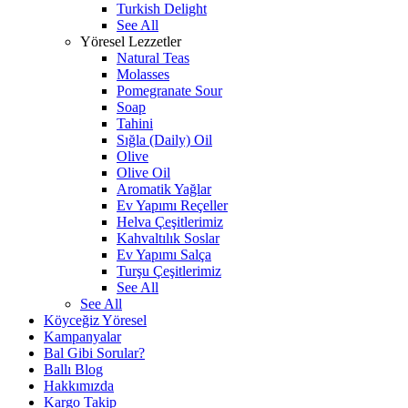
Turkish Delight
See All
Yöresel Lezzetler
Natural Teas
Molasses
Pomegranate Sour
Soap
Tahini
Sığla (Daily) Oil
Olive
Olive Oil
Aromatik Yağlar
Ev Yapımı Reçeller
Helva Çeşitlerimiz
Kahvaltılık Soslar
Ev Yapımı Salça
Turşu Çeşitlerimiz
See All
See All
Köyceğiz Yöresel
Kampanyalar
Bal Gibi Sorular?
Ballı Blog
Hakkımızda
Kargo Takip