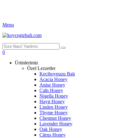
Menu
0
Ürünlerimiz
Özel Lezzetler
Keçiboynuzu Balı
Acacia Honey
Anise Honey
Çaltı Honey
Nigella Honey
Hayıt Honey
Linden Honey
Thyme Honey
Chestnut Honey
Lavender Honey
Oak Honey
Citrus Honey