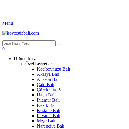
Menü
0
Ürünlerimiz
Özel Lezzetler
Keçiboynuzu Balı
Akasya Balı
Anason Balı
Çaltı Balı
Çörek Otu Balı
Hayıt Balı
Ihlamur Balı
Kekik Balı
Kestane Balı
Lavanta Balı
Meşe Balı
Narenciye Balı