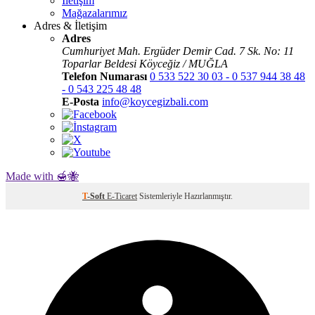
İletişim
Mağazalarımız
Adres & İletişim
Adres
Cumhuriyet Mah. Ergüder Demir Cad. 7 Sk. No: 11
Toparlar Beldesi Köyceğiz / MUĞLA
Telefon Numarası
0 533 522 30 03 - 0 537 944 38 48
- 0 543 225 48 48
E-Posta
info@koycegizbali.com
Made with 🍯🐝
T
-Soft
E-Ticaret
Sistemleriyle Hazırlanmıştır.