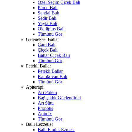
Özel Seçim Çiçek Balı
Püren Balı
Sandal Balı
Sedir Balı
Yayla Balı
Okaliptus Balı
Tümünü Gör
Geleneksel Ballar
Çam Balı
Çiçek Balı
Bahar Çiçek Balı
Tümünü Gör
Petekli Ballar
Petekli Ballar
Karakovan Balı
Tümünü Gör
Apiterapi
Arı Poleni
Bağışıklık Güçlendirici
Arı Sütü
Propolis
Apimix
Tümünü Gör
Ballı Lezzetler
Ballı Fındık Ezmesi