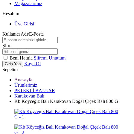
Mağazalarımız
Hesabım
Üye Girişi
Kullanıcı Adı/E-Posta
Şifre
Beni Hatırla
Şifremi Unuttum
Kayıt Ol
Giriş Yap
Sepetim
Anasayfa
Ürünlerimiz
PETEKLİ BALLAR
Karakovan Balı
Kb Köyceğiz Balı Karakovan Doğal Çiçek Balı 800 G