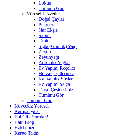
Lokum
Tümünü Gör
Yöresel Lezzetler
Doğal Çaylar
Pekmez
Nar Ekşisi
Sabun
Tahin
Sığla (Günlük) Yağı
Zeytin
Zeytinyağı
Aromatik Yağlar
Ev Yapımı Reçeller
Helva Çeşitlerimiz
Kahvaltılık Soslar
Ev Yapımı Salça
Turşu Çeşitlerimiz
Tümünü Gör
Tümünü Gör
Köyceğiz Yöresel
Kampanyalar
Bal Gibi Sorular?
Ballı Blog
Hakkımızda
Kargo Takip