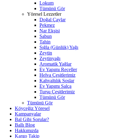
Lokum
Tümünü Gör
Yöresel Lezzetler
Doğal Çaylar
Pekmez
Nar Ekşisi
Sabun
Tahin
Sığla (Günlük) Yağı
Zeytin
Zeytinyağı
Aromatik Yağlar
Ev Yapımı Reçeller
Helva Çeşitlerimiz
Kahvaltılık Soslar
Ev Yapımı Salça
Turşu Çeşitlerimiz
Tümünü Gör
Tümünü Gör
Köyceğiz Yöresel
Kampanyalar
Bal Gibi Sorular?
Ballı Blog
Hakkımızda
Kargo Takip