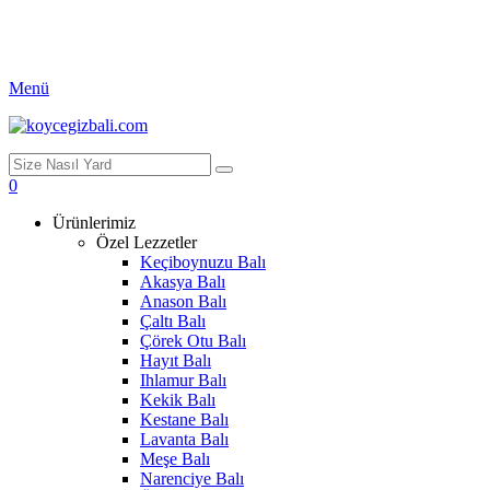
Menü
0
Ürünlerimiz
Özel Lezzetler
Keçiboynuzu Balı
Akasya Balı
Anason Balı
Çaltı Balı
Çörek Otu Balı
Hayıt Balı
Ihlamur Balı
Kekik Balı
Kestane Balı
Lavanta Balı
Meşe Balı
Narenciye Balı