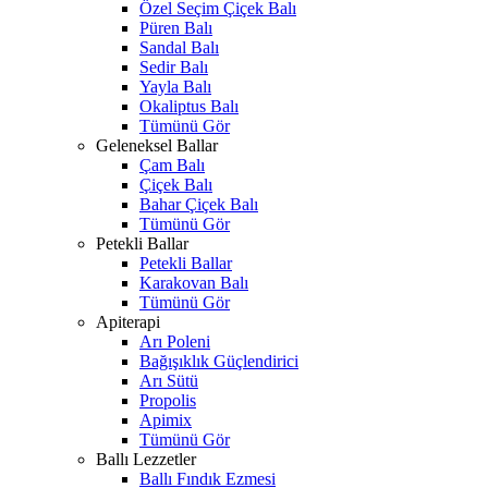
Özel Seçim Çiçek Balı
Püren Balı
Sandal Balı
Sedir Balı
Yayla Balı
Okaliptus Balı
Tümünü Gör
Geleneksel Ballar
Çam Balı
Çiçek Balı
Bahar Çiçek Balı
Tümünü Gör
Petekli Ballar
Petekli Ballar
Karakovan Balı
Tümünü Gör
Apiterapi
Arı Poleni
Bağışıklık Güçlendirici
Arı Sütü
Propolis
Apimix
Tümünü Gör
Ballı Lezzetler
Ballı Fındık Ezmesi