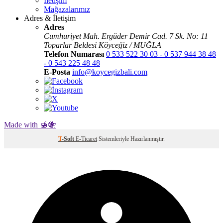
İletişim
Mağazalarımız
Adres & İletişim
Adres
Cumhuriyet Mah. Ergüder Demir Cad. 7 Sk. No: 11
Toparlar Beldesi Köyceğiz / MUĞLA
Telefon Numarası
0 533 522 30 03 - 0 537 944 38 48
- 0 543 225 48 48
E-Posta
info@koycegizbali.com
Made with 🍯🐝
T
-Soft
E-Ticaret
Sistemleriyle Hazırlanmıştır.