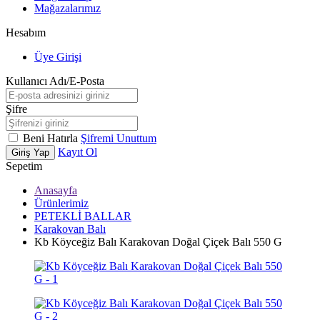
Mağazalarımız
Hesabım
Üye Girişi
Kullanıcı Adı/E-Posta
Şifre
Beni Hatırla
Şifremi Unuttum
Kayıt Ol
Giriş Yap
Sepetim
Anasayfa
Ürünlerimiz
PETEKLİ BALLAR
Karakovan Balı
Kb Köyceğiz Balı Karakovan Doğal Çiçek Balı 550 G