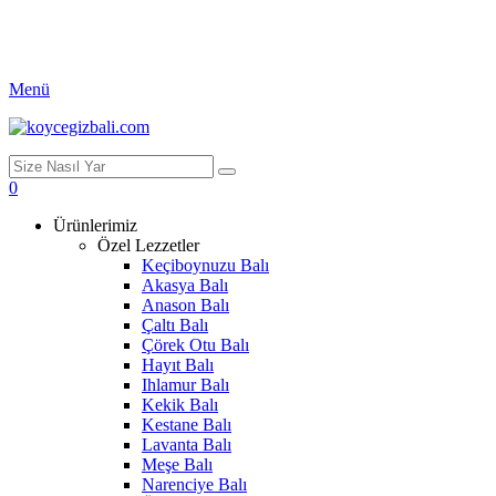
Menü
0
Ürünlerimiz
Özel Lezzetler
Keçiboynuzu Balı
Akasya Balı
Anason Balı
Çaltı Balı
Çörek Otu Balı
Hayıt Balı
Ihlamur Balı
Kekik Balı
Kestane Balı
Lavanta Balı
Meşe Balı
Narenciye Balı