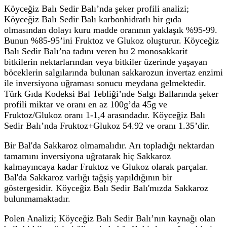
Köyceğiz Balı Sedir Balı’nda şeker profili analizi;
Köyceğiz Balı Sedir Balı karbonhidratlı bir gıda
olmasından dolayı kuru madde oranının yaklaşık %95-99.
Bunun %85-95’ini Fruktoz ve Glukoz oluşturur. Köyceğiz
Balı Sedir Balı’na tadını veren bu 2 monosakkarit
bitkilerin nektarlarından veya bitkiler üzerinde yaşayan
böceklerin salgılarında bulunan sakkarozun invertaz enzimi
ile inversiyona uğraması sonucu meydana gelmektedir.
Türk Gıda Kodeksi Bal Tebliği’nde Salgı Ballarında şeker
profili miktar ve oranı en az 100g’da 45g ve
Fruktoz/Glukoz oranı 1-1,4 arasındadır. Köyceğiz Balı
Sedir Balı’nda Fruktoz+Glukoz 54.92 ve oranı 1.35’dir.
Bir Bal'da Sakkaroz olmamalıdır. Arı topladığı nektardan
tamamını inversiyona uğratarak hiç Sakkaroz
kalmayıncaya kadar Fruktoz ve Glukoz olarak parçalar.
Bal'da Sakkaroz varlığı tağşiş yapıldığının bir
göstergesidir. Köyceğiz Balı Sedir Balı'mızda Sakkaroz
bulunmamaktadır.
Polen Analizi; Köyceğiz Balı Sedir Balı’nın kaynağı olan