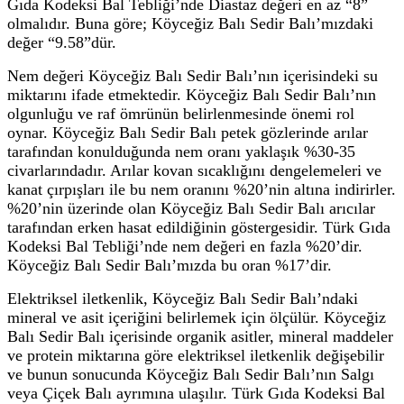
Gıda Kodeksi Bal Tebliği’nde Diastaz değeri en az “8”
olmalıdır. Buna göre; Köyceğiz Balı Sedir Balı’mızdaki
değer “9.58”dür.
Nem değeri Köyceğiz Balı Sedir Balı’nın içerisindeki su
miktarını ifade etmektedir. Köyceğiz Balı Sedir Balı’nın
olgunluğu ve raf ömrünün belirlenmesinde önemi rol
oynar. Köyceğiz Balı Sedir Balı petek gözlerinde arılar
tarafından konulduğunda nem oranı yaklaşık %30-35
civarlarındadır. Arılar kovan sıcaklığını dengelemeleri ve
kanat çırpışları ile bu nem oranını %20’nin altına indirirler.
%20’nin üzerinde olan Köyceğiz Balı Sedir Balı arıcılar
tarafından erken hasat edildiğinin göstergesidir. Türk Gıda
Kodeksi Bal Tebliği’nde nem değeri en fazla %20’dir.
Köyceğiz Balı Sedir Balı’mızda bu oran %17’dir.
Elektriksel iletkenlik, Köyceğiz Balı Sedir Balı’ndaki
mineral ve asit içeriğini belirlemek için ölçülür. Köyceğiz
Balı Sedir Balı içerisinde organik asitler, mineral maddeler
ve protein miktarına göre elektriksel iletkenlik değişebilir
ve bunun sonucunda Köyceğiz Balı Sedir Balı’nın Salgı
veya Çiçek Balı ayrımına ulaşılır. Türk Gıda Kodeksi Bal