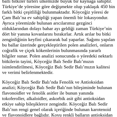
ballı bitkiler türleri ülkemizde büyük bir kaynağa sahiptir.
Türkiye’de yöresine göre değişmekte olup yaklaşık 450 bin
farklı bitki çeşitliliği bulunmaktadır. Köyceğiz yöresi de
Çam Balı’na ev sahipliği yapan önemli bir lokasyondur.
Ayrıca yöremizde bulunan arıcılarımız gezginci
olduklarından dolayı bahar ayı geldiği zaman Türkiye’nin
dört bir yanına kovanlarını bırakırlar. Artık arılar bu bitki
zenginliğinin keyfini çıkararak bal yaparlar. Sağımı yapılan
bu ballar üzerinde gerçekleştirilen polen analizleri, onların
coğrafik ve çiçek kökenlerinin bulunmasında yararlı
bilgiler sunar. Polen analizi sonucunda o yöredeki nektarlı
bitkilerin tayini, Köyceğiz Balı Sedir Balı’mızın
isimlendirilmesi, Köyceğiz Balı Sedir Balı’mızın kalitesi
ve verimi belirlenmektedir.
Köyceğiz Balı Sedir Balı’nda Fenolik ve Antioksidan
analizi; Köyceğiz Balı Sedir Balı’nın bileşiminde bulunan
flavonoidler ve fenolik asitler ile bunun yanında
tokoferoller, alkaloidler, askorbik asit gibi antioksidan
etkiye sahip bileşiklerce zengindir. Köyceğiz Balı Sedir
Balı’nın rengi genel olarak içeriğinde bulunan karotenoid
ve flavonoidlere bağlıdır. Koyu renkli balların antioksidan