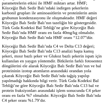
parametrelerin etkisi ile HMF miktarı artar. HMF;
Köyceğiz Balı Sedir Balı’ndaki indirgen şekerlerin
karbonil grupları ile aminoasitlerin ve proteinlerin amin
grubunun kondenzasyonu ile oluşmaktadır. HMF değeri
Köyceğiz Balı Sedir Balı’nın tazeliğin bir göstergesidir.
Türk Gıda Kodeksi Bal Tebliği’ne göre Köyceğiz Balı
Sedir Balı’nda HMF oranı en fazla 40mg/kg olmalıdır.
Köyceğiz Balı Sedir Balı’nda HMF oranı “12.07”dür.
Köyceğiz Balı Sedir Balı’nda C4 ve Delta C13 değeri;
Köyceğiz Balı Sedir Balı’nda C13 analizi başta kamış
şekeri, mısır bazlı şeker ve Glukoz bazlı şekerin ispatı için
kullanılan en yaygın yöntemdir. Bitkilerin farklı fotosentez
döngülerini ele alarak Köyceğiz Balı Sedir Balı’nın ve bal
proteininin izotop atomların arasındaki orandan yola
çıkarak Köyceğiz Balı Sedir Balı’nda tağşiş yapılıp
yapılmadığı hakkında bilgi verir. Türk Gıda Kodeksi Bal
Tebliği’ne göre Köyceğiz Balı Sedir Balı’nda C13 bal ve
protein fraksiyonları arasındaki işlem sonucunda C4 şeker
oranı en fazla %7 olmalıdır. Köyceğiz Balı Sedir Balı’nda
C4 şeker oranı %1.79’dır.