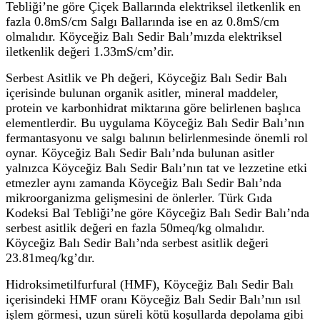
Tebliği’ne göre Çiçek Ballarında elektriksel iletkenlik en
fazla 0.8mS/cm Salgı Ballarında ise en az 0.8mS/cm
olmalıdır. Köyceğiz Balı Sedir Balı’mızda elektriksel
iletkenlik değeri 1.33mS/cm’dir.
Serbest Asitlik ve Ph değeri, Köyceğiz Balı Sedir Balı
içerisinde bulunan organik asitler, mineral maddeler,
protein ve karbonhidrat miktarına göre belirlenen başlıca
elementlerdir. Bu uygulama Köyceğiz Balı Sedir Balı’nın
fermantasyonu ve salgı balının belirlenmesinde önemli rol
oynar. Köyceğiz Balı Sedir Balı’nda bulunan asitler
yalnızca Köyceğiz Balı Sedir Balı’nın tat ve lezzetine etki
etmezler aynı zamanda Köyceğiz Balı Sedir Balı’nda
mikroorganizma gelişmesini de önlerler. Türk Gıda
Kodeksi Bal Tebliği’ne göre Köyceğiz Balı Sedir Balı’nda
serbest asitlik değeri en fazla 50meq/kg olmalıdır.
Köyceğiz Balı Sedir Balı’nda serbest asitlik değeri
23.81meq/kg’dır.
Hidroksimetilfurfural (HMF), Köyceğiz Balı Sedir Balı
içerisindeki HMF oranı Köyceğiz Balı Sedir Balı’nın ısıl
işlem görmesi, uzun süreli kötü koşullarda depolama gibi