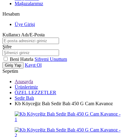
Mağazalarımız
Hesabım
Üye Girişi
Kullanıcı Adı/E-Posta
Şifre
Beni Hatırla
Şifremi Unuttum
Kayıt Ol
Giriş Yap
Sepetim
Anasayfa
Ürünlerimiz
ÖZEL LEZZETLER
Sedir Balı
Kb Köyceğiz Balı Sedir Balı 450 G Cam Kavanoz