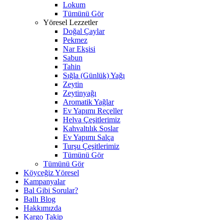
Lokum
Tümünü Gör
Yöresel Lezzetler
Doğal Çaylar
Pekmez
Nar Ekşisi
Sabun
Tahin
Sığla (Günlük) Yağı
Zeytin
Zeytinyağı
Aromatik Yağlar
Ev Yapımı Reçeller
Helva Çeşitlerimiz
Kahvaltılık Soslar
Ev Yapımı Salça
Turşu Çeşitlerimiz
Tümünü Gör
Tümünü Gör
Köyceğiz Yöresel
Kampanyalar
Bal Gibi Sorular?
Ballı Blog
Hakkımızda
Kargo Takip