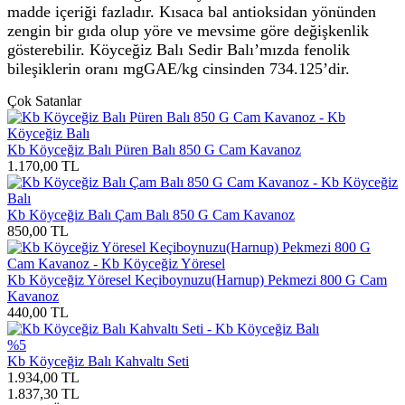
madde içeriği fazladır. Kısaca bal antioksidan yönünden
zengin bir gıda olup yöre ve mevsime göre değişkenlik
gösterebilir. Köyceğiz Balı Sedir Balı’mızda fenolik
bileşiklerin oranı mgGAE/kg cinsinden 734.125’dir.
Çok Satanlar
Kb Köyceğiz Balı Püren Balı 850 G Cam Kavanoz
1.170,00
TL
Kb Köyceğiz Balı Çam Balı 850 G Cam Kavanoz
850,00
TL
Kb Köyceğiz Yöresel Keçiboynuzu(Harnup) Pekmezi 800 G Cam
Kavanoz
440,00
TL
%5
Kb Köyceğiz Balı Kahvaltı Seti
1.934,00
TL
1.837,30
TL