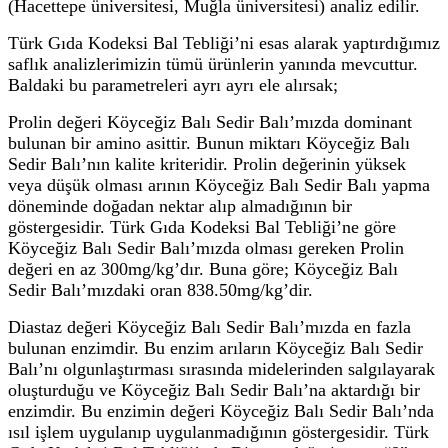
(Hacettepe üniversitesi, Muğla üniversitesi) analiz edilir.
Türk Gıda Kodeksi Bal Tebliği’ni esas alarak yaptırdığımız
saflık analizlerimizin tümü ürünlerin yanında mevcuttur.
Baldaki bu parametreleri ayrı ayrı ele alırsak;
Prolin değeri Köyceğiz Balı Sedir Balı’mızda dominant
bulunan bir amino asittir. Bunun miktarı Köyceğiz Balı
Sedir Balı’nın kalite kriteridir. Prolin değerinin yüksek
veya düşük olması arının Köyceğiz Balı Sedir Balı yapma
döneminde doğadan nektar alıp almadığının bir
göstergesidir. Türk Gıda Kodeksi Bal Tebliği’ne göre
Köyceğiz Balı Sedir Balı’mızda olması gereken Prolin
değeri en az 300mg/kg’dır. Buna göre; Köyceğiz Balı
Sedir Balı’mızdaki oran 838.50mg/kg’dir.
Diastaz değeri Köyceğiz Balı Sedir Balı’mızda en fazla
bulunan enzimdir. Bu enzim arıların Köyceğiz Balı Sedir
Balı’nı olgunlaştırması sırasında midelerinden salgılayarak
oluşturduğu ve Köyceğiz Balı Sedir Balı’na aktardığı bir
enzimdir. Bu enzimin değeri Köyceğiz Balı Sedir Balı’nda
ısıl işlem uygulanıp uygulanmadığının göstergesidir. Türk