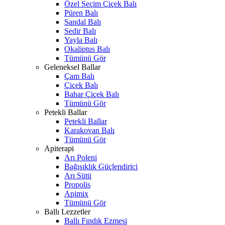
Özel Seçim Çiçek Balı
Püren Balı
Sandal Balı
Sedir Balı
Yayla Balı
Okaliptus Balı
Tümünü Gör
Geleneksel Ballar
Çam Balı
Çiçek Balı
Bahar Çiçek Balı
Tümünü Gör
Petekli Ballar
Petekli Ballar
Karakovan Balı
Tümünü Gör
Apiterapi
Arı Poleni
Bağışıklık Güçlendirici
Arı Sütü
Propolis
Apimix
Tümünü Gör
Ballı Lezzetler
Ballı Fındık Ezmesi