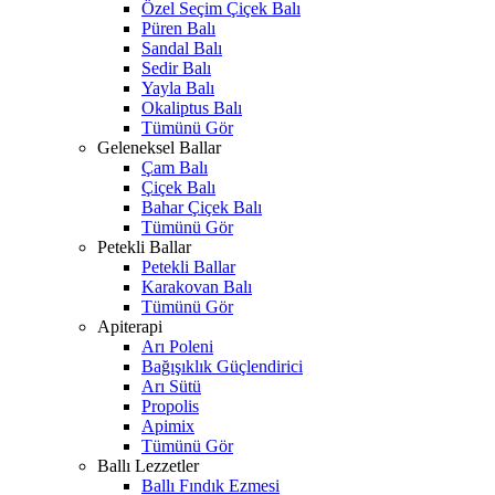
Özel Seçim Çiçek Balı
Püren Balı
Sandal Balı
Sedir Balı
Yayla Balı
Okaliptus Balı
Tümünü Gör
Geleneksel Ballar
Çam Balı
Çiçek Balı
Bahar Çiçek Balı
Tümünü Gör
Petekli Ballar
Petekli Ballar
Karakovan Balı
Tümünü Gör
Apiterapi
Arı Poleni
Bağışıklık Güçlendirici
Arı Sütü
Propolis
Apimix
Tümünü Gör
Ballı Lezzetler
Ballı Fındık Ezmesi