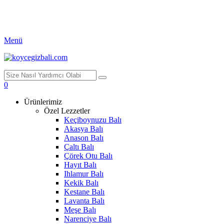
Menü
0
Ürünlerimiz
Özel Lezzetler
Keçiboynuzu Balı
Akasya Balı
Anason Balı
Çaltı Balı
Çörek Otu Balı
Hayıt Balı
Ihlamur Balı
Kekik Balı
Kestane Balı
Lavanta Balı
Meşe Balı
Narenciye Balı