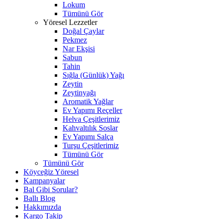
Lokum
Tümünü Gör
Yöresel Lezzetler
Doğal Çaylar
Pekmez
Nar Ekşisi
Sabun
Tahin
Sığla (Günlük) Yağı
Zeytin
Zeytinyağı
Aromatik Yağlar
Ev Yapımı Reçeller
Helva Çeşitlerimiz
Kahvaltılık Soslar
Ev Yapımı Salça
Turşu Çeşitlerimiz
Tümünü Gör
Tümünü Gör
Köyceğiz Yöresel
Kampanyalar
Bal Gibi Sorular?
Ballı Blog
Hakkımızda
Kargo Takip