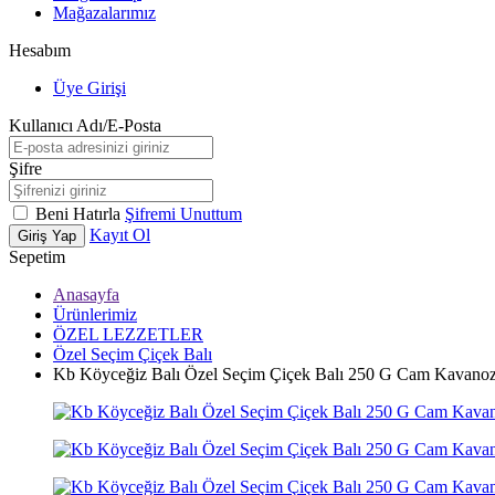
Mağazalarımız
Hesabım
Üye Girişi
Kullanıcı Adı/E-Posta
Şifre
Beni Hatırla
Şifremi Unuttum
Kayıt Ol
Giriş Yap
Sepetim
Anasayfa
Ürünlerimiz
ÖZEL LEZZETLER
Özel Seçim Çiçek Balı
Kb Köyceğiz Balı Özel Seçim Çiçek Balı 250 G Cam Kavano