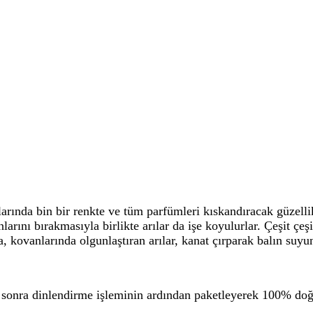
ında bin bir renkte ve tüm parfümleri kıskandıracak güzellikt
ını bırakmasıyla birlikte arılar da işe koyulurlar. Çeşit çeşi
ra, kovanlarında olgunlaştıran arılar, kanat çırparak balın suy
sonra dinlendirme işleminin ardından paketleyerek 100% doğa