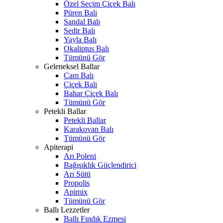
Özel Seçim Çiçek Balı
Püren Balı
Sandal Balı
Sedir Balı
Yayla Balı
Okaliptus Balı
Tümünü Gör
Geleneksel Ballar
Çam Balı
Çiçek Balı
Bahar Çiçek Balı
Tümünü Gör
Petekli Ballar
Petekli Ballar
Karakovan Balı
Tümünü Gör
Apiterapi
Arı Poleni
Bağışıklık Güçlendirici
Arı Sütü
Propolis
Apimix
Tümünü Gör
Ballı Lezzetler
Ballı Fındık Ezmesi