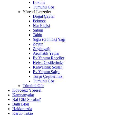
Lokum
Tümünü Gör
Yöresel Lezzetler
Doğal Çaylar
Pekmez
Nar Ekşisi
Sabun
Tahin
Sığla (Günlük) Yağı
Zeytin
Zeytinyağı
Aromatik Yağlar
Ev Yapımı Reçeller
Helva Çeşitlerimiz
Kahvaltılık Soslar
Ev Yapımı Salça
Turşu Çeşitlerimiz
Tümünü Gör
Tümünü Gör
Köyceğiz Yöresel
Kampanyalar
Bal Gibi Sorular?
Ballı Blog
Hakkımızda
Kargo Takip