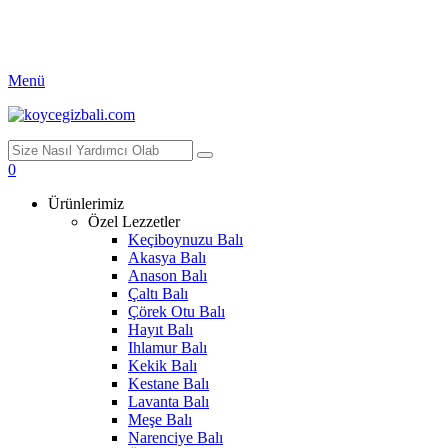
Menü
0
Ürünlerimiz
Özel Lezzetler
Keçiboynuzu Balı
Akasya Balı
Anason Balı
Çaltı Balı
Çörek Otu Balı
Hayıt Balı
Ihlamur Balı
Kekik Balı
Kestane Balı
Lavanta Balı
Meşe Balı
Narenciye Balı