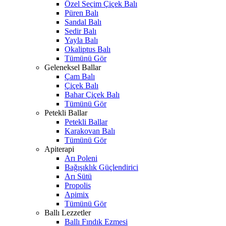
Özel Seçim Çiçek Balı
Püren Balı
Sandal Balı
Sedir Balı
Yayla Balı
Okaliptus Balı
Tümünü Gör
Geleneksel Ballar
Çam Balı
Çiçek Balı
Bahar Çiçek Balı
Tümünü Gör
Petekli Ballar
Petekli Ballar
Karakovan Balı
Tümünü Gör
Apiterapi
Arı Poleni
Bağışıklık Güçlendirici
Arı Sütü
Propolis
Apimix
Tümünü Gör
Ballı Lezzetler
Ballı Fındık Ezmesi