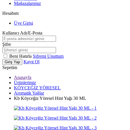
Mağazalarımız
Hesabım
Üye Girişi
Kullanıcı Adı/E-Posta
Şifre
Beni Hatırla
Şifremi Unuttum
Kayıt Ol
Giriş Yap
Sepetim
Anasayfa
Ürünlerimiz
KÖYCEĞİZ YÖRESEL
Aromatik Yağlar
Kb Köyceğiz Yöresel Hint Yağı 30 ML