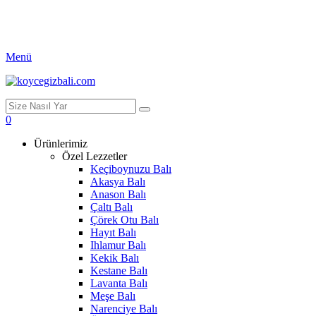
Menü
0
Ürünlerimiz
Özel Lezzetler
Keçiboynuzu Balı
Akasya Balı
Anason Balı
Çaltı Balı
Çörek Otu Balı
Hayıt Balı
Ihlamur Balı
Kekik Balı
Kestane Balı
Lavanta Balı
Meşe Balı
Narenciye Balı