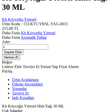
30 ML
Kb Köyceğiz Yöresel
Ürün Kodu :
153.KYCYRSL.YAG.0015
215,00
TL
Daha Fazla
Kb Köyceğiz Yöresel
Daha Fazla
Aromatik Yağlar
Adet
Sepete Ekle
Hemen Al
Beğen
Listeye Ekle
Tavsiye Et
Yorum Yap
Fiyat Alarmı
Paylaş
Ürün Açıklaması
Ödeme Seçenekleri
Yorumlar
Tavsiye Et
İade Koşulları
Kb Köyceğiz Yöresel Hint Yağı 30 ML
Çok Satanlar