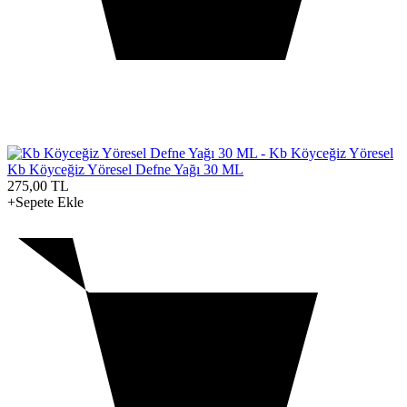
Kb Köyceğiz Yöresel Defne Yağı 30 ML
275,00
TL
+Sepete Ekle