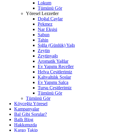
Lokum
Tümünü Gör
Yöresel Lezzetler
Doğal Çaylar
Pekmez
Nar Ekşisi
Sabun
Tahin
Sığla (Günlük) Yağı
Zeytin
Zeytinyağı
Aromatik Yağlar
Ev Yapımı Reçeller
Helva Çeşitlerimiz
Kahvaltılık Soslar
Ev Yapımı Salça
Turşu Çeşitlerimiz
Tümünü Gör
Tümünü Gör
Köyceğiz Yöresel
Kampanyalar
Bal Gibi Sorular?
Ballı Blog
Hakkımızda
Kargo Takip