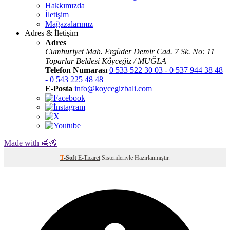
Hakkımızda
İletişim
Mağazalarımız
Adres & İletişim
Adres
Cumhuriyet Mah. Ergüder Demir Cad. 7 Sk. No: 11
Toparlar Beldesi Köyceğiz / MUĞLA
Telefon Numarası
0 533 522 30 03 - 0 537 944 38 48
- 0 543 225 48 48
E-Posta
info@koycegizbali.com
Made with 🍯🐝
T
-Soft
E-Ticaret
Sistemleriyle Hazırlanmıştır.