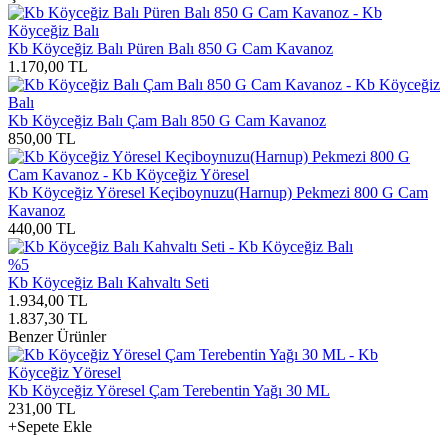
Kb Köyceğiz Balı Püren Balı 850 G Cam Kavanoz
1.170,00
TL
Kb Köyceğiz Balı Çam Balı 850 G Cam Kavanoz
850,00
TL
Kb Köyceğiz Yöresel Keçiboynuzu(Harnup) Pekmezi 800 G Cam
Kavanoz
440,00
TL
%5
Kb Köyceğiz Balı Kahvaltı Seti
1.934,00
TL
1.837,30
TL
Benzer Ürünler
Kb Köyceğiz Yöresel Çam Terebentin Yağı 30 ML
231,00
TL
+Sepete Ekle