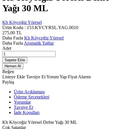
Yağı 30 ML
Kb Köyceğiz Yöresel
Ürün Kodu :
153.KYCYRSL.YAG.0010
275,00
TL
Daha Fazla
Kb Köyceğiz Yöresel
Daha Fazla
Aromatik Yağlar
Adet
Sepete Ekle
Hemen Al
Beğen
Listeye Ekle
Tavsiye Et
Yorum Yap
Fiyat Alarmı
Paylaş
Ürün Açıklaması
Ödeme Seçenekleri
Yorumlar
Tavsiye Et
İade Koşulları
Kb Köyceğiz Yöresel Defne Yağı 30 ML
Çok Satanlar