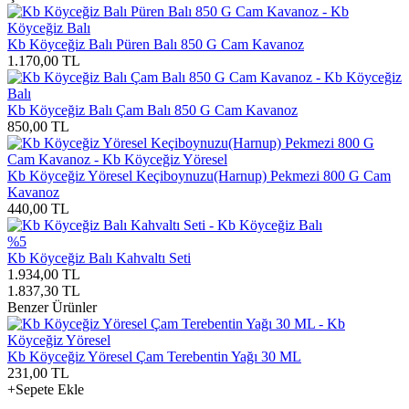
Kb Köyceğiz Balı Püren Balı 850 G Cam Kavanoz
1.170,00
TL
Kb Köyceğiz Balı Çam Balı 850 G Cam Kavanoz
850,00
TL
Kb Köyceğiz Yöresel Keçiboynuzu(Harnup) Pekmezi 800 G Cam
Kavanoz
440,00
TL
%5
Kb Köyceğiz Balı Kahvaltı Seti
1.934,00
TL
1.837,30
TL
Benzer Ürünler
Kb Köyceğiz Yöresel Çam Terebentin Yağı 30 ML
231,00
TL
+Sepete Ekle