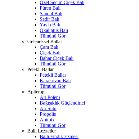
Özel Seçim Çiçek Balı
Püren Balı
Sandal Balı
Sedir Balı
Yayla Balı
Okaliptus Balı
Tümünü Gör
Geleneksel Ballar
Çam Balı
Çiçek Balı
Bahar Çiçek Balı
Tümünü Gör
Petekli Ballar
Petekli Ballar
Karakovan Balı
Tümünü Gör
Apiterapi
Arı Poleni
Bağışıklık Güçlendirici
Arı Sütü
Propolis
Apimix
Tümünü Gör
Ballı Lezzetler
Ballı Fındık Ezmesi