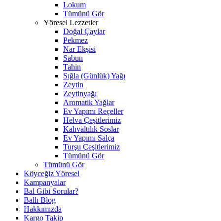
Lokum
Tümünü Gör
Yöresel Lezzetler
Doğal Çaylar
Pekmez
Nar Ekşisi
Sabun
Tahin
Sığla (Günlük) Yağı
Zeytin
Zeytinyağı
Aromatik Yağlar
Ev Yapımı Reçeller
Helva Çeşitlerimiz
Kahvaltılık Soslar
Ev Yapımı Salça
Turşu Çeşitlerimiz
Tümünü Gör
Tümünü Gör
Köyceğiz Yöresel
Kampanyalar
Bal Gibi Sorular?
Ballı Blog
Hakkımızda
Kargo Takip