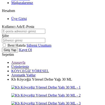
Mağazalarımız
Hesabım
Üye Girişi
Kullanıcı Adı/E-Posta
Şifre
Beni Hatırla
Şifremi Unuttum
Kayıt Ol
Giriş Yap
Sepetim
Anasayfa
Ürünlerimiz
KÖYCEĞİZ YÖRESEL
Aromatik Yağlar
Kb Köyceğiz Yöresel Defne Yağı 30 ML