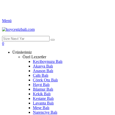
Menü
0
Ürünlerimiz
Özel Lezzetler
Keçiboynuzu Balı
Akasya Balı
Anason Balı
Çaltı Balı
Çörek Otu Balı
Hayıt Balı
Ihlamur Balı
Kekik Balı
Kestane Balı
Lavanta Balı
Meşe Balı
Narenciye Balı