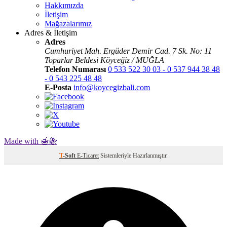
Hakkımızda
İletişim
Mağazalarımız
Adres & İletişim
Adres
Cumhuriyet Mah. Ergüder Demir Cad. 7 Sk. No: 11
Toparlar Beldesi Köyceğiz / MUĞLA
Telefon Numarası
0 533 522 30 03 - 0 537 944 38 48
- 0 543 225 48 48
E-Posta
info@koycegizbali.com
Made with 🍯🐝
T
-Soft
E-Ticaret
Sistemleriyle Hazırlanmıştır.