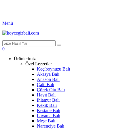
Menü
0
Ürünlerimiz
Özel Lezzetler
Keçiboynuzu Balı
Akasya Balı
Anason Balı
Çaltı Balı
Çörek Otu Balı
Hayıt Balı
Ihlamur Balı
Kekik Balı
Kestane Balı
Lavanta Balı
Meşe Balı
Narenciye Balı