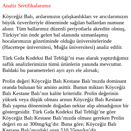
Analiz Sertifikalarımız
Köyceğiz Balı, arılarımızın çalışkanlıkları ve arıcılarımızın
büyük özverileriyle döneminde sağılan ballardan numune
alınır. Tüm ballarımız düzenli periyotlarla akredite olmuş,
Türkiye’nin önde gelen bal alanında uzmanlaşmış
hocalarımızın gözetiminde olduğu üniversitelerinde
(Hacettepe üniversitesi, Muğla üniversitesi) analiz edilir.
Türk Gıda Kodeksi Bal Tebliği’ni esas alarak yaptırdığımız
saflık analizlerimizin tümü ürünlerin yanında mevcuttur.
Baldaki bu parametreleri ayrı ayrı ele alırsak;
Prolin değeri Köyceğiz Balı Kestane Balı’mızda dominant
oranda bulunan bir amino asittir. Bunun miktarı Köyceğiz
Balı Kestane Balı’nın kalite kriteridir. Prolin değerinin
yüksek veya düşük olması arının Köyceğiz Balı Kestane
Balı yapma döneminde doğadan nektar alıp almadığının bir
göstergesidir. Türk Gıda Kodeksi Bal Tebliği’ne göre
Köyceğiz Balı Kestane Balı’mızda olması gereken Prolin
değeri en az 300mg/kg’dır. Buna göre; Köyceğiz Balı
Kestane Balı’mızdaki oran 510.55mg/kg’dir.