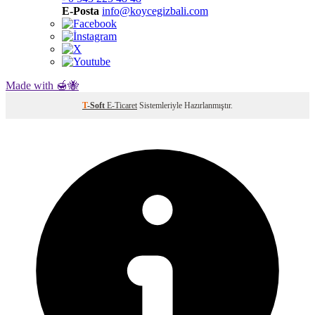
E-Posta
info@koycegizbali.com
Made with 🍯🐝
T
-Soft
E-Ticaret
Sistemleriyle Hazırlanmıştır.