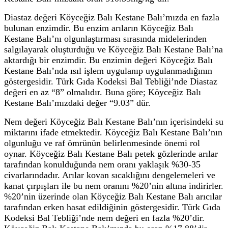
Diastaz değeri Köyceğiz Balı Kestane Balı’mızda en fazla
bulunan enzimdir. Bu enzim arıların Köyceğiz Balı
Kestane Balı’nı olgunlaştırması sırasında midelerinden
salgılayarak oluşturduğu ve Köyceğiz Balı Kestane Balı’na
aktardığı bir enzimdir. Bu enzimin değeri Köyceğiz Balı
Kestane Balı’nda ısıl işlem uygulanıp uygulanmadığının
göstergesidir. Türk Gıda Kodeksi Bal Tebliği’nde Diastaz
değeri en az “8” olmalıdır. Buna göre; Köyceğiz Balı
Kestane Balı’mızdaki değer “9.03” dür.
Nem değeri Köyceğiz Balı Kestane Balı’nın içerisindeki su
miktarını ifade etmektedir. Köyceğiz Balı Kestane Balı’nın
olgunluğu ve raf ömrünün belirlenmesinde önemi rol
oynar. Köyceğiz Balı Kestane Balı petek gözlerinde arılar
tarafından konulduğunda nem oranı yaklaşık %30-35
civarlarındadır. Arılar kovan sıcaklığını dengelemeleri ve
kanat çırpışları ile bu nem oranını %20’nin altına indirirler.
%20’nin üzerinde olan Köyceğiz Balı Kestane Balı arıcılar
tarafından erken hasat edildiğinin göstergesidir. Türk Gıda
Kodeksi Bal Tebliği’nde nem değeri en fazla %20’dir.