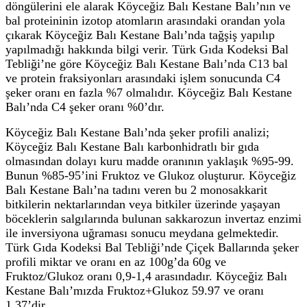
döngülerini ele alarak Köyceğiz Balı Kestane Balı’nın ve
bal proteininin izotop atomların arasındaki orandan yola
çıkarak Köyceğiz Balı Kestane Balı’nda tağşiş yapılıp
yapılmadığı hakkında bilgi verir. Türk Gıda Kodeksi Bal
Tebliği’ne göre Köyceğiz Balı Kestane Balı’nda C13 bal
ve protein fraksiyonları arasındaki işlem sonucunda C4
şeker oranı en fazla %7 olmalıdır. Köyceğiz Balı Kestane
Balı’nda C4 şeker oranı %0’dır.
Köyceğiz Balı Kestane Balı’nda şeker profili analizi;
Köyceğiz Balı Kestane Balı karbonhidratlı bir gıda
olmasından dolayı kuru madde oranının yaklaşık %95-99.
Bunun %85-95’ini Fruktoz ve Glukoz oluşturur. Köyceğiz
Balı Kestane Balı’na tadını veren bu 2 monosakkarit
bitkilerin nektarlarından veya bitkiler üzerinde yaşayan
böceklerin salgılarında bulunan sakkarozun invertaz enzimi
ile inversiyona uğraması sonucu meydana gelmektedir.
Türk Gıda Kodeksi Bal Tebliği’nde Çiçek Ballarında şeker
profili miktar ve oranı en az 100g’da 60g ve
Fruktoz/Glukoz oranı 0,9-1,4 arasındadır. Köyceğiz Balı
Kestane Balı’mızda Fruktoz+Glukoz 59.97 ve oranı
1.37’dir.