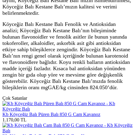
tayini, Köyceğiz Balı Kestane Balı’mızın isimlendirilmesi,
Köyceğiz Balı Kestane Balı’mızın kalitesi ve verimi
belirlenmektedir.
Köyceğiz Balı Kestane Balı Fenolik ve Antioksidan
analizi; Köyceğiz Balı Kestane Balı’nın bileşiminde
bulunan flavonoidler ve fenolik asitler ile bunun yanında
tokoferoller, alkaloidler, askorbik asit gibi antioksidan
etkiye sahip bileşiklerce zengindir. Köyceğiz Balı Kestane
Balı’nın rengi genel olarak içeriğinde bulunan karotenoid
ve flavonoidlere bağlıdır. Koyu renkli balların antioksidan
madde içeriği fazladır. Kısaca bal antioksidan yönünden
zengin bir gıda olup yöre ve mevsime göre değişkenlik
gösterebilir. Köyceğiz Balı Kestane Balı’mızda fenolik
bileşiklerin oranı mgGAE/kg cinsinden 824.050’dür.
Çok Satanlar
Kb Köyceğiz Balı Püren Balı 850 G Cam Kavanoz
1.170,00
TL