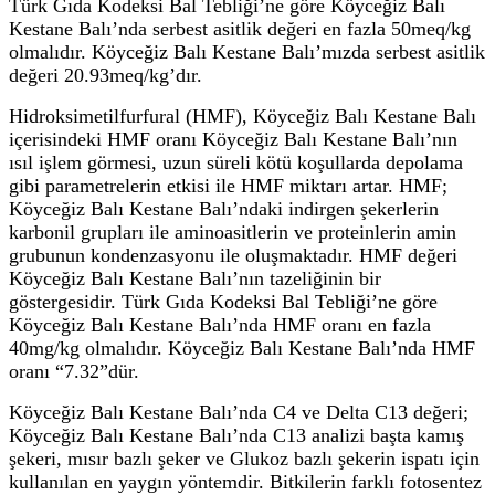
Türk Gıda Kodeksi Bal Tebliği’ne göre Köyceğiz Balı
Kestane Balı’nda serbest asitlik değeri en fazla 50meq/kg
olmalıdır. Köyceğiz Balı Kestane Balı’mızda serbest asitlik
değeri 20.93meq/kg’dır.
Hidroksimetilfurfural (HMF), Köyceğiz Balı Kestane Balı
içerisindeki HMF oranı Köyceğiz Balı Kestane Balı’nın
ısıl işlem görmesi, uzun süreli kötü koşullarda depolama
gibi parametrelerin etkisi ile HMF miktarı artar. HMF;
Köyceğiz Balı Kestane Balı’ndaki indirgen şekerlerin
karbonil grupları ile aminoasitlerin ve proteinlerin amin
grubunun kondenzasyonu ile oluşmaktadır. HMF değeri
Köyceğiz Balı Kestane Balı’nın tazeliğinin bir
göstergesidir. Türk Gıda Kodeksi Bal Tebliği’ne göre
Köyceğiz Balı Kestane Balı’nda HMF oranı en fazla
40mg/kg olmalıdır. Köyceğiz Balı Kestane Balı’nda HMF
oranı “7.32”dür.
Köyceğiz Balı Kestane Balı’nda C4 ve Delta C13 değeri;
Köyceğiz Balı Kestane Balı’nda C13 analizi başta kamış
şekeri, mısır bazlı şeker ve Glukoz bazlı şekerin ispatı için
kullanılan en yaygın yöntemdir. Bitkilerin farklı fotosentez