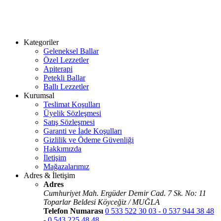
Kategoriler
Geleneksel Ballar
Özel Lezzetler
Apiterapi
Petekli Ballar
Ballı Lezzetler
Kurumsal
Teslimat Koşulları
Üyelik Sözleşmesi
Satış Sözleşmesi
Garanti ve İade Koşulları
Gizlilik ve Ödeme Güvenliği
Hakkımızda
İletişim
Mağazalarımız
Adres & İletişim
Adres
Cumhuriyet Mah. Ergüder Demir Cad. 7 Sk. No: 11
Toparlar Beldesi Köyceğiz / MUĞLA
Telefon Numarası
0 533 522 30 03 - 0 537 944 38 48
- 0 543 225 48 48