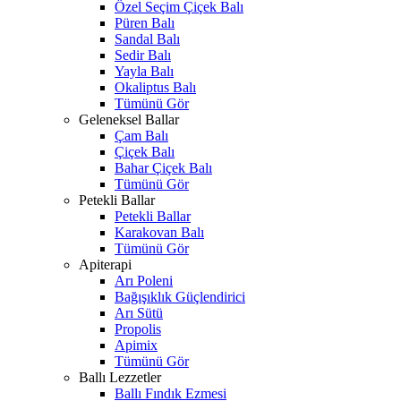
Özel Seçim Çiçek Balı
Püren Balı
Sandal Balı
Sedir Balı
Yayla Balı
Okaliptus Balı
Tümünü Gör
Geleneksel Ballar
Çam Balı
Çiçek Balı
Bahar Çiçek Balı
Tümünü Gör
Petekli Ballar
Petekli Ballar
Karakovan Balı
Tümünü Gör
Apiterapi
Arı Poleni
Bağışıklık Güçlendirici
Arı Sütü
Propolis
Apimix
Tümünü Gör
Ballı Lezzetler
Ballı Fındık Ezmesi