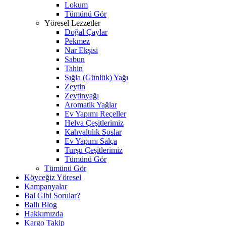
Lokum
Tümünü Gör
Yöresel Lezzetler
Doğal Çaylar
Pekmez
Nar Ekşisi
Sabun
Tahin
Sığla (Günlük) Yağı
Zeytin
Zeytinyağı
Aromatik Yağlar
Ev Yapımı Reçeller
Helva Çeşitlerimiz
Kahvaltılık Soslar
Ev Yapımı Salça
Turşu Çeşitlerimiz
Tümünü Gör
Tümünü Gör
Köyceğiz Yöresel
Kampanyalar
Bal Gibi Sorular?
Ballı Blog
Hakkımızda
Kargo Takip