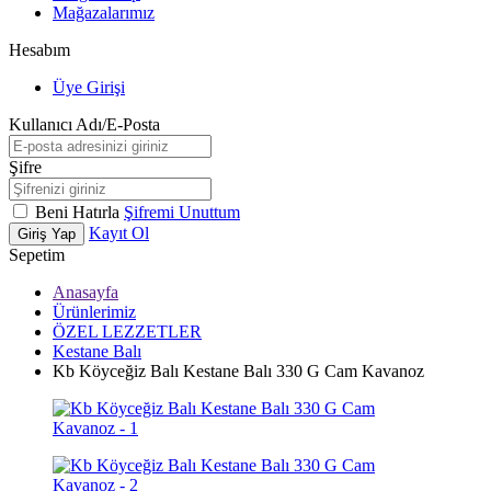
Mağazalarımız
Hesabım
Üye Girişi
Kullanıcı Adı/E-Posta
Şifre
Beni Hatırla
Şifremi Unuttum
Kayıt Ol
Giriş Yap
Sepetim
Anasayfa
Ürünlerimiz
ÖZEL LEZZETLER
Kestane Balı
Kb Köyceğiz Balı Kestane Balı 330 G Cam Kavanoz