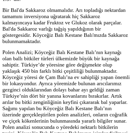
Bir Bal'da Sakkaroz olmamalıdır. Arı topladığı nektardan
tamamını inversiyona uğratarak hiç Sakkaroz
kalmayıncaya kadar Fruktoz ve Glukoz olarak parçalar.
Bal'da Sakkaroz varlığı tağşiş yapıldığının bir
göstergesidir. Köyceğiz Balı Kestane Balı'mızda Sakkaroz
bulunmamaktadır.
Polen Analizi; Köyceğiz Balı Kestane Balı’nın kaynağı
olan ballı bitkiler türleri ülkemizde büyük bir kaynağa
sahiptir. Türkiye’de yöresine göre değişmekte olup
yaklaşık 450 bin farklı bitki çeşitliliği bulunmaktadır.
Köyceğiz yöresi de Çam Balı’na ev sahipliği yapan önemli
bir lokasyondur. Ayrıca yöremizde bulunan arıcılarımız
gezginci olduklarından dolayı bahar ayı geldiği zaman
Türkiye’nin dört bir yanına kovanlarını bırakırlar. Artık
arılar bu bitki zenginliğinin keyfini çıkararak bal yaparlar.
Sağımı yapılan bu Köyceğiz Balı Kestane Balı’nın
üzerinde gerçekleştirilen polen analizleri, onların coğrafik
ve çiçek kökenlerinin bulunmasında yararlı bilgiler sunar.
Polen analizi sonucunda o yöredeki nektarlı bitkilerin