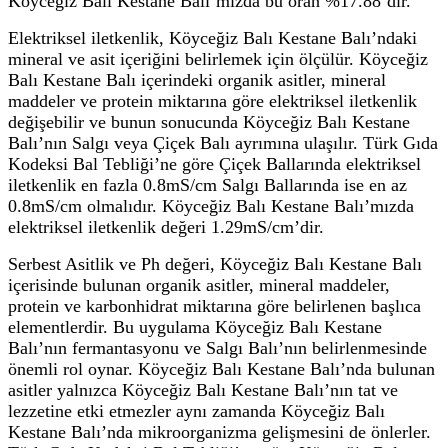
Köyceğiz Balı Kestane Balı’mızda bu oran %17.88’dir.
Elektriksel iletkenlik, Köyceğiz Balı Kestane Balı’ndaki
mineral ve asit içeriğini belirlemek için ölçülür. Köyceğiz
Balı Kestane Balı içerindeki organik asitler, mineral
maddeler ve protein miktarına göre elektriksel iletkenlik
değişebilir ve bunun sonucunda Köyceğiz Balı Kestane
Balı’nın Salgı veya Çiçek Balı ayrımına ulaşılır. Türk Gıda
Kodeksi Bal Tebliği’ne göre Çiçek Ballarında elektriksel
iletkenlik en fazla 0.8mS/cm Salgı Ballarında ise en az
0.8mS/cm olmalıdır. Köyceğiz Balı Kestane Balı’mızda
elektriksel iletkenlik değeri 1.29mS/cm’dir.
Serbest Asitlik ve Ph değeri, Köyceğiz Balı Kestane Balı
içerisinde bulunan organik asitler, mineral maddeler,
protein ve karbonhidrat miktarına göre belirlenen başlıca
elementlerdir. Bu uygulama Köyceğiz Balı Kestane
Balı’nın fermantasyonu ve Salgı Balı’nın belirlenmesinde
önemli rol oynar. Köyceğiz Balı Kestane Balı’nda bulunan
asitler yalnızca Köyceğiz Balı Kestane Balı’nın tat ve
lezzetine etki etmezler aynı zamanda Köyceğiz Balı
Kestane Balı’nda mikroorganizma gelişmesini de önlerler.