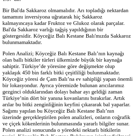
Bir Bal'da Sakkaroz olmamalıdır. Arı topladığı nektardan
tamamını inversiyona uğratarak hiç Sakkaroz
kalmayıncaya kadar Fruktoz ve Glukoz olarak parçalar.
Bal'da Sakkaroz varlığı tağşiş yapıldığının bir
göstergesidir. Köyceğiz Balı Kestane Balı'mızda Sakkaroz
bulunmamaktadır.
Polen Analizi; Köyceğiz Balı Kestane Balı’nın kaynağı
olan ballı bitkiler türleri ülkemizde büyük bir kaynağa
sahiptir. Türkiye’de yöresine göre değişmekte olup
yaklaşık 450 bin farklı bitki çeşitliliği bulunmaktadır.
Köyceğiz yöresi de Çam Balı’na ev sahipliği yapan önemli
bir lokasyondur. Ayrıca yöremizde bulunan arıcılarımız
gezginci olduklarından dolayı bahar ayı geldiği zaman
Türkiye’nin dört bir yanına kovanlarını bırakırlar. Artık
arılar bu bitki zenginliğinin keyfini çıkararak bal yaparlar.
Sağımı yapılan bu Köyceğiz Balı Kestane Balı’nın
üzerinde gerçekleştirilen polen analizleri, onların coğrafik
ve çiçek kökenlerinin bulunmasında yararlı bilgiler sunar.
Polen analizi sonucunda o yöredeki nektarlı bitkilerin