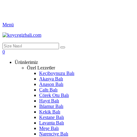
Menü
0
Ürünlerimiz
Özel Lezzetler
Keçiboynuzu Balı
Akasya Balı
Anason Balı
Çaltı Balı
Çörek Otu Balı
Hayıt Balı
Ihlamur Balı
Kekik Balı
Kestane Balı
Lavanta Balı
Meşe Balı
Narenciye Balı