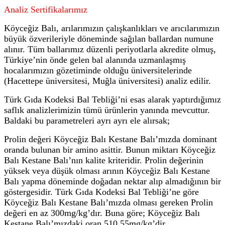
Analiz Sertifikalarımız
Köyceğiz Balı, arılarımızın çalışkanlıkları ve arıcılarımızın
büyük özverileriyle döneminde sağılan ballardan numune
alınır. Tüm ballarımız düzenli periyotlarla akredite olmuş,
Türkiye’nin önde gelen bal alanında uzmanlaşmış
hocalarımızın gözetiminde olduğu üniversitelerinde
(Hacettepe üniversitesi, Muğla üniversitesi) analiz edilir.
Türk Gıda Kodeksi Bal Tebliği’ni esas alarak yaptırdığımız
saflık analizlerimizin tümü ürünlerin yanında mevcuttur.
Baldaki bu parametreleri ayrı ayrı ele alırsak;
Prolin değeri Köyceğiz Balı Kestane Balı’mızda dominant
oranda bulunan bir amino asittir. Bunun miktarı Köyceğiz
Balı Kestane Balı’nın kalite kriteridir. Prolin değerinin
yüksek veya düşük olması arının Köyceğiz Balı Kestane
Balı yapma döneminde doğadan nektar alıp almadığının bir
göstergesidir. Türk Gıda Kodeksi Bal Tebliği’ne göre
Köyceğiz Balı Kestane Balı’mızda olması gereken Prolin
değeri en az 300mg/kg’dır. Buna göre; Köyceğiz Balı
Kestane Balı’mızdaki oran 510.55mg/kg’dir.