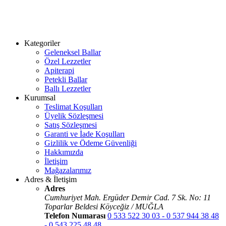
Kategoriler
Geleneksel Ballar
Özel Lezzetler
Apiterapi
Petekli Ballar
Ballı Lezzetler
Kurumsal
Teslimat Koşulları
Üyelik Sözleşmesi
Satış Sözleşmesi
Garanti ve İade Koşulları
Gizlilik ve Ödeme Güvenliği
Hakkımızda
İletişim
Mağazalarımız
Adres & İletişim
Adres
Cumhuriyet Mah. Ergüder Demir Cad. 7 Sk. No: 11
Toparlar Beldesi Köyceğiz / MUĞLA
Telefon Numarası
0 533 522 30 03 - 0 537 944 38 48
- 0 543 225 48 48