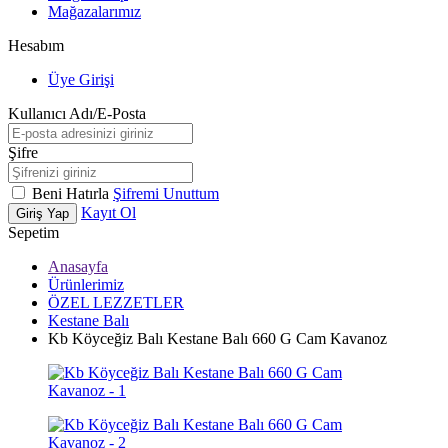
Mağazalarımız
Hesabım
Üye Girişi
Kullanıcı Adı/E-Posta
Şifre
Beni Hatırla
Şifremi Unuttum
Kayıt Ol
Giriş Yap
Sepetim
Anasayfa
Ürünlerimiz
ÖZEL LEZZETLER
Kestane Balı
Kb Köyceğiz Balı Kestane Balı 660 G Cam Kavanoz