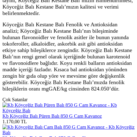
tayini, Köyceğiz Balı Kestane Balı’mızın isimlendirilmesi,
Köyceğiz Balı Kestane Balı’mızın kalitesi ve verimi
belirlenmektedir.
Köyceğiz Balı Kestane Balı Fenolik ve Antioksidan
analizi; Köyceğiz Balı Kestane Balı’nın bileşiminde
bulunan flavonoidler ve fenolik asitler ile bunun yanında
tokoferoller, alkaloidler, askorbik asit gibi antioksidan
etkiye sahip bileşiklerce zengindir. Köyceğiz Balı Kestane
Balı’nın rengi genel olarak içeriğinde bulunan karotenoid
ve flavonoidlere bağlıdır. Koyu renkli balların antioksidan
madde içeriği fazladır. Kısaca bal antioksidan yönünden
zengin bir gıda olup yöre ve mevsime göre değişkenlik
gösterebilir. Köyceğiz Balı Kestane Balı’mızda fenolik
bileşiklerin oranı mgGAE/kg cinsinden 824.050’dür.
Çok Satanlar
Kb Köyceğiz Balı Püren Balı 850 G Cam Kavanoz
1.170,00
TL