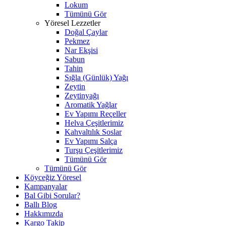
Lokum
Tümünü Gör
Yöresel Lezzetler
Doğal Çaylar
Pekmez
Nar Ekşisi
Sabun
Tahin
Sığla (Günlük) Yağı
Zeytin
Zeytinyağı
Aromatik Yağlar
Ev Yapımı Reçeller
Helva Çeşitlerimiz
Kahvaltılık Soslar
Ev Yapımı Salça
Turşu Çeşitlerimiz
Tümünü Gör
Tümünü Gör
Köyceğiz Yöresel
Kampanyalar
Bal Gibi Sorular?
Ballı Blog
Hakkımızda
Kargo Takip