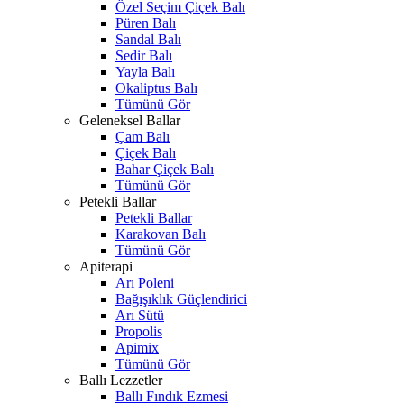
Özel Seçim Çiçek Balı
Püren Balı
Sandal Balı
Sedir Balı
Yayla Balı
Okaliptus Balı
Tümünü Gör
Geleneksel Ballar
Çam Balı
Çiçek Balı
Bahar Çiçek Balı
Tümünü Gör
Petekli Ballar
Petekli Ballar
Karakovan Balı
Tümünü Gör
Apiterapi
Arı Poleni
Bağışıklık Güçlendirici
Arı Sütü
Propolis
Apimix
Tümünü Gör
Ballı Lezzetler
Ballı Fındık Ezmesi