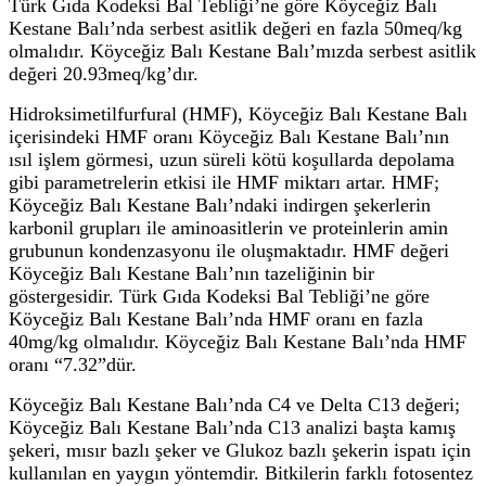
Türk Gıda Kodeksi Bal Tebliği’ne göre Köyceğiz Balı
Kestane Balı’nda serbest asitlik değeri en fazla 50meq/kg
olmalıdır. Köyceğiz Balı Kestane Balı’mızda serbest asitlik
değeri 20.93meq/kg’dır.
Hidroksimetilfurfural (HMF), Köyceğiz Balı Kestane Balı
içerisindeki HMF oranı Köyceğiz Balı Kestane Balı’nın
ısıl işlem görmesi, uzun süreli kötü koşullarda depolama
gibi parametrelerin etkisi ile HMF miktarı artar. HMF;
Köyceğiz Balı Kestane Balı’ndaki indirgen şekerlerin
karbonil grupları ile aminoasitlerin ve proteinlerin amin
grubunun kondenzasyonu ile oluşmaktadır. HMF değeri
Köyceğiz Balı Kestane Balı’nın tazeliğinin bir
göstergesidir. Türk Gıda Kodeksi Bal Tebliği’ne göre
Köyceğiz Balı Kestane Balı’nda HMF oranı en fazla
40mg/kg olmalıdır. Köyceğiz Balı Kestane Balı’nda HMF
oranı “7.32”dür.
Köyceğiz Balı Kestane Balı’nda C4 ve Delta C13 değeri;
Köyceğiz Balı Kestane Balı’nda C13 analizi başta kamış
şekeri, mısır bazlı şeker ve Glukoz bazlı şekerin ispatı için
kullanılan en yaygın yöntemdir. Bitkilerin farklı fotosentez