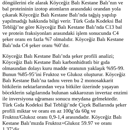
döngülerini ele alarak Köyceğiz Balı Kestane Balı’nın ve
bal proteininin izotop atomların arasındaki orandan yola
çıkarak Köyceğiz Balı Kestane Balı’nda tağşiş yapılıp
yapılmadığı hakkında bilgi verir. Türk Gıda Kodeksi Bal
Tebliği’ne göre Köyceğiz Balı Kestane Balı’nda C13 bal
ve protein fraksiyonları arasındaki işlem sonucunda C4
şeker oranı en fazla %7 olmalıdır. Köyceğiz Balı Kestane
Balı’nda C4 şeker oranı %0’dır.
Köyceğiz Balı Kestane Balı’nda şeker profili analizi;
Köyceğiz Balı Kestane Balı karbonhidratlı bir gıda
olmasından dolayı kuru madde oranının yaklaşık %95-99.
Bunun %85-95’ini Fruktoz ve Glukoz oluşturur. Köyceğiz
Balı Kestane Balı’na tadını veren bu 2 monosakkarit
bitkilerin nektarlarından veya bitkiler üzerinde yaşayan
böceklerin salgılarında bulunan sakkarozun invertaz enzimi
ile inversiyona uğraması sonucu meydana gelmektedir.
Türk Gıda Kodeksi Bal Tebliği’nde Çiçek Ballarında şeker
profili miktar ve oranı en az 100g’da 60g ve
Fruktoz/Glukoz oranı 0,9-1,4 arasındadır. Köyceğiz Balı
Kestane Balı’mızda Fruktoz+Glukoz 59.97 ve oranı
1.37’dir.