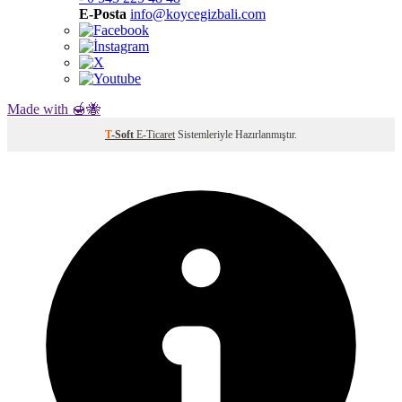
E-Posta
info@koycegizbali.com
Made with 🍯🐝
T
-Soft
E-Ticaret
Sistemleriyle Hazırlanmıştır.