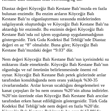
Diastaz değeri Köyceğiz Balı Kestane Balı’mızda en fazla
bulunan enzimdir. Bu enzim arıların Köyceğiz Balı
Kestane Balı’nı olgunlaştırması sırasında midelerinden
salgılayarak oluşturduğu ve Köyceğiz Balı Kestane Balı’na
aktardığı bir enzimdir. Bu enzimin değeri Köyceğiz Balı
Kestane Balı’nda ısıl işlem uygulanıp uygulanmadığının
göstergesidir. Türk Gıda Kodeksi Bal Tebliği’nde Diastaz
değeri en az “8” olmalıdır. Buna göre; Köyceğiz Balı
Kestane Balı’mızdaki değer “9.03” dür.
Nem değeri Köyceğiz Balı Kestane Balı’nın içerisindeki su
miktarını ifade etmektedir. Köyceğiz Balı Kestane Balı’nın
olgunluğu ve raf ömrünün belirlenmesinde önemi rol
oynar. Köyceğiz Balı Kestane Balı petek gözlerinde arılar
tarafından konulduğunda nem oranı yaklaşık %30-35
civarlarındadır. Arılar kovan sıcaklığını dengelemeleri ve
kanat çırpışları ile bu nem oranını %20’nin altına indirirler.
%20’nin üzerinde olan Köyceğiz Balı Kestane Balı arıcılar
tarafından erken hasat edildiğinin göstergesidir. Türk Gıda
Kodeksi Bal Tebliği’nde nem değeri en fazla %20’dir.