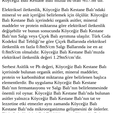
Köyceğiz Balı Kestane Balı’mızda bu oran %17.88’dir.
Elektriksel iletkenlik, Köyceğiz Balı Kestane Balı’ndaki
mineral ve asit içeriğini belirlemek için ölçülür. Köyceğiz
Balı Kestane Balı içerindeki organik asitler, mineral
maddeler ve protein miktarına göre elektriksel iletkenlik
değişebilir ve bunun sonucunda Köyceğiz Balı Kestane
Balı’nın Salgı veya Çiçek Balı ayrımına ulaşılır. Türk Gıda
Kodeksi Bal Tebliği’ne göre Çiçek Ballarında elektriksel
iletkenlik en fazla 0.8mS/cm Salgı Ballarında ise en az
0.8mS/cm olmalıdır. Köyceğiz Balı Kestane Balı’mızda
elektriksel iletkenlik değeri 1.29mS/cm’dir.
Serbest Asitlik ve Ph değeri, Köyceğiz Balı Kestane Balı
içerisinde bulunan organik asitler, mineral maddeler,
protein ve karbonhidrat miktarına göre belirlenen başlıca
elementlerdir. Bu uygulama Köyceğiz Balı Kestane
Balı’nın fermantasyonu ve Salgı Balı’nın belirlenmesinde
önemli rol oynar. Köyceğiz Balı Kestane Balı’nda bulunan
asitler yalnızca Köyceğiz Balı Kestane Balı’nın tat ve
lezzetine etki etmezler aynı zamanda Köyceğiz Balı
Kestane Balı’nda mikroorganizma gelişmesini de önlerler.