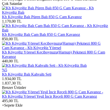
Çok Satanlar
Kb Köyceğiz Balı Püren Balı 850 G Cam Kavanoz
1.170,00
TL
Kb Köyceğiz Balı Çam Balı 850 G Cam Kavanoz
850,00
TL
Kb Köyceğiz Yöresel Keçiboynuzu(Harnup) Pekmezi 800 G Cam
Kavanoz
440,00
TL
%5
Kb Köyceğiz Balı Kahvaltı Seti
1.934,00
TL
1.837,30
TL
Benzer Ürünler
Kb Köyceğiz Yöresel Yeşil İncir Reçeli 800 G Cam Kavanoz
495,00
TL
+Sepete Ekle