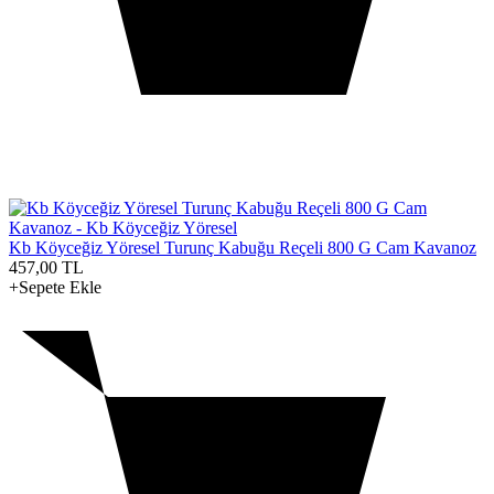
Kb Köyceğiz Yöresel Turunç Kabuğu Reçeli 800 G Cam Kavanoz
457,00
TL
+Sepete Ekle