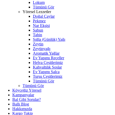
Lokum
Tümünü Gör
Yöresel Lezzetler
Doğal Çaylar
Pekmez
Nar Ekşisi
Sabun
Tahin
Sığla (Günlük) Yağı
Zeytin
Zeytinyağı
Aromatik Yağlar
Ev Yapımı Reçeller
Helva Çeşitlerimiz
Kahvaltılık Soslar
Ev Yapımı Salça
Turşu Çeşitlerimiz
Tümünü Gör
Tümünü Gör
Köyceğiz Yöresel
Kampanyalar
Bal Gibi Sorular?
Ballı Blog
Hakkımızda
Kargo Takip