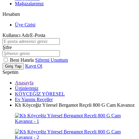
Mağazalarımız
Hesabım
Üye Girişi
Kullanıcı Adı/E-Posta
Şifre
Beni Hatırla
Şifremi Unuttum
Kayıt Ol
Giriş Yap
Sepetim
Anasayfa
Ürünlerimiz
KÖYCEĞİZ YÖRESEL
Ev Yapımı Reçeller
Kb Köyceğiz Yöresel Bergamot Reçeli 800 G Cam Kavanoz