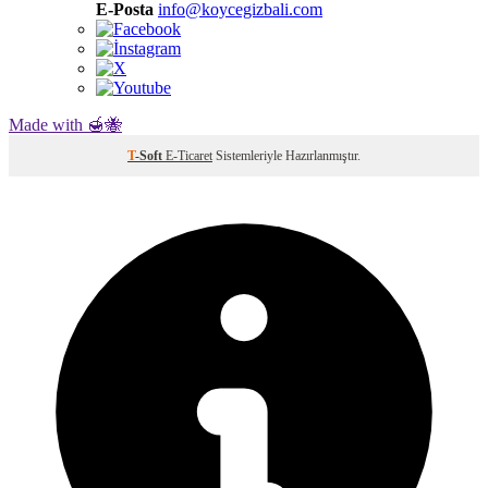
E-Posta
info@koycegizbali.com
Made with 🍯🐝
T
-Soft
E-Ticaret
Sistemleriyle Hazırlanmıştır.