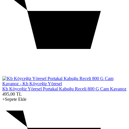
Kb Köyceğiz Yöresel Portakal Kabuğu Reçeli 800 G Cam Kavanoz
495,00
TL
+Sepete Ekle