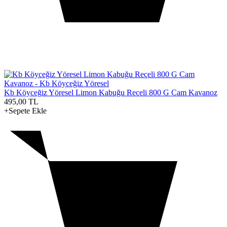
Kb Köyceğiz Yöresel Limon Kabuğu Reçeli 800 G Cam Kavanoz
495,00
TL
+Sepete Ekle