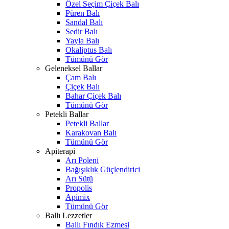
Özel Seçim Çiçek Balı
Püren Balı
Sandal Balı
Sedir Balı
Yayla Balı
Okaliptus Balı
Tümünü Gör
Geleneksel Ballar
Çam Balı
Çiçek Balı
Bahar Çiçek Balı
Tümünü Gör
Petekli Ballar
Petekli Ballar
Karakovan Balı
Tümünü Gör
Apiterapi
Arı Poleni
Bağışıklık Güçlendirici
Arı Sütü
Propolis
Apimix
Tümünü Gör
Ballı Lezzetler
Ballı Fındık Ezmesi