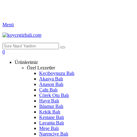
Menü
0
Ürünlerimiz
Özel Lezzetler
Keçiboynuzu Balı
Akasya Balı
Anason Balı
Çaltı Balı
Çörek Otu Balı
Hayıt Balı
Ihlamur Balı
Kekik Balı
Kestane Balı
Lavanta Balı
Meşe Balı
Narenciye Balı