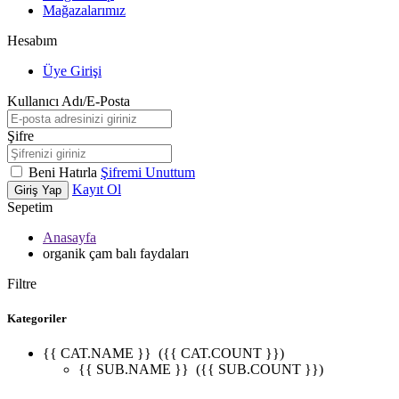
Mağazalarımız
Hesabım
Üye Girişi
Kullanıcı Adı/E-Posta
Şifre
Beni Hatırla
Şifremi Unuttum
Kayıt Ol
Giriş Yap
Sepetim
Anasayfa
organik çam balı faydaları
Filtre
Kategoriler
{{ CAT.NAME }}
({{ CAT.COUNT }})
{{ SUB.NAME }}
({{ SUB.COUNT }})