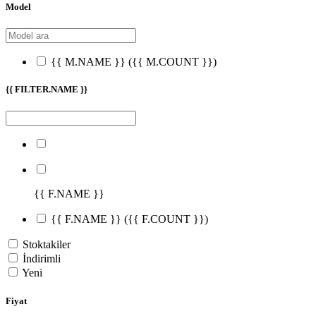
Model
{{ M.NAME }}
({{ M.COUNT }})
{{ FILTER.NAME }}
{{ F.NAME }}
{{ F.NAME }}
({{ F.COUNT }})
Stoktakiler
İndirimli
Yeni
Fiyat