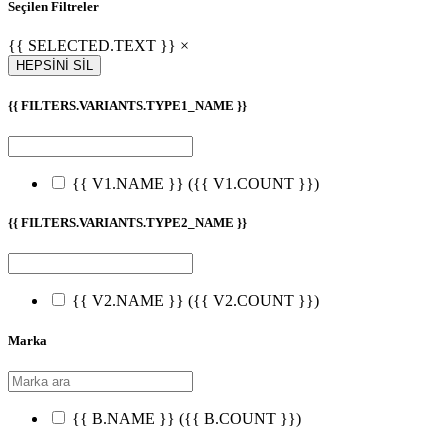
Seçilen Filtreler
{{ SELECTED.TEXT }} ×
HEPSİNİ SİL
{{ FILTERS.VARIANTS.TYPE1_NAME }}
{{ V1.NAME }}
({{ V1.COUNT }})
{{ FILTERS.VARIANTS.TYPE2_NAME }}
{{ V2.NAME }}
({{ V2.COUNT }})
Marka
{{ B.NAME }}
({{ B.COUNT }})