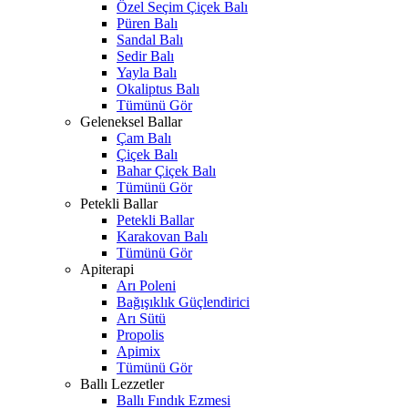
Özel Seçim Çiçek Balı
Püren Balı
Sandal Balı
Sedir Balı
Yayla Balı
Okaliptus Balı
Tümünü Gör
Geleneksel Ballar
Çam Balı
Çiçek Balı
Bahar Çiçek Balı
Tümünü Gör
Petekli Ballar
Petekli Ballar
Karakovan Balı
Tümünü Gör
Apiterapi
Arı Poleni
Bağışıklık Güçlendirici
Arı Sütü
Propolis
Apimix
Tümünü Gör
Ballı Lezzetler
Ballı Fındık Ezmesi