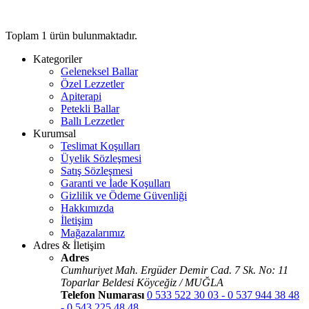
Toplam
1
ürün bulunmaktadır.
Kategoriler
Geleneksel Ballar
Özel Lezzetler
Apiterapi
Petekli Ballar
Ballı Lezzetler
Kurumsal
Teslimat Koşulları
Üyelik Sözleşmesi
Satış Sözleşmesi
Garanti ve İade Koşulları
Gizlilik ve Ödeme Güvenliği
Hakkımızda
İletişim
Mağazalarımız
Adres & İletişim
Adres
Cumhuriyet Mah. Ergüder Demir Cad. 7 Sk. No: 11
Toparlar Beldesi Köyceğiz / MUĞLA
Telefon Numarası
0 533 522 30 03 - 0 537 944 38 48
- 0 543 225 48 48