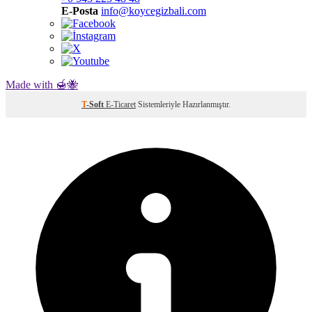
E-Posta
info@koycegizbali.com
Made with 🍯🐝
T
-Soft
E-Ticaret
Sistemleriyle Hazırlanmıştır.