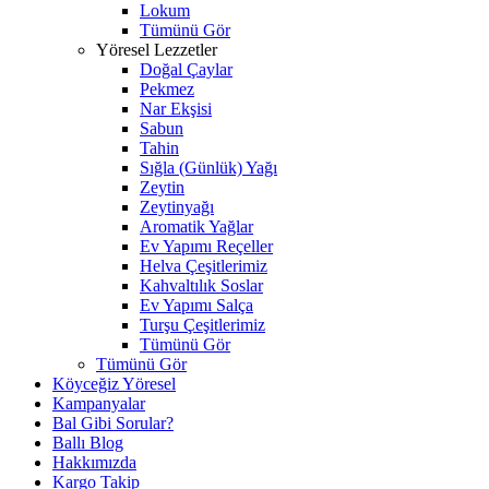
Lokum
Tümünü Gör
Yöresel Lezzetler
Doğal Çaylar
Pekmez
Nar Ekşisi
Sabun
Tahin
Sığla (Günlük) Yağı
Zeytin
Zeytinyağı
Aromatik Yağlar
Ev Yapımı Reçeller
Helva Çeşitlerimiz
Kahvaltılık Soslar
Ev Yapımı Salça
Turşu Çeşitlerimiz
Tümünü Gör
Tümünü Gör
Köyceğiz Yöresel
Kampanyalar
Bal Gibi Sorular?
Ballı Blog
Hakkımızda
Kargo Takip