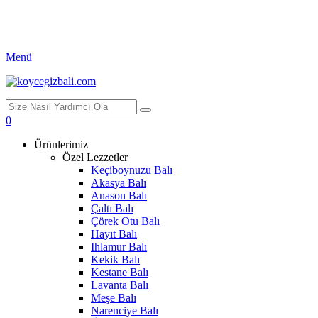
Menü
0
Ürünlerimiz
Özel Lezzetler
Keçiboynuzu Balı
Akasya Balı
Anason Balı
Çaltı Balı
Çörek Otu Balı
Hayıt Balı
Ihlamur Balı
Kekik Balı
Kestane Balı
Lavanta Balı
Meşe Balı
Narenciye Balı