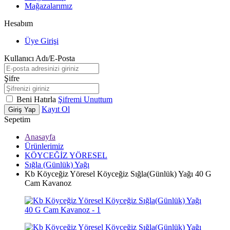
Mağazalarımız
Hesabım
Üye Girişi
Kullanıcı Adı/E-Posta
Şifre
Beni Hatırla
Şifremi Unuttum
Kayıt Ol
Giriş Yap
Sepetim
Anasayfa
Ürünlerimiz
KÖYCEĞİZ YÖRESEL
Sığla (Günlük) Yağı
Kb Köyceğiz Yöresel Köyceğiz Sığla(Günlük) Yağı 40 G
Cam Kavanoz