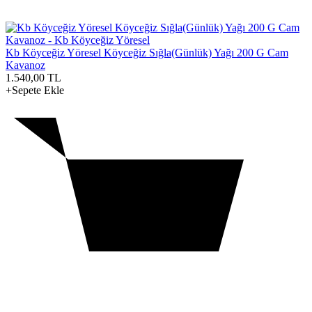
Kb Köyceğiz Yöresel Köyceğiz Sığla(Günlük) Yağı 200 G Cam
Kavanoz
1.540,00
TL
+Sepete Ekle