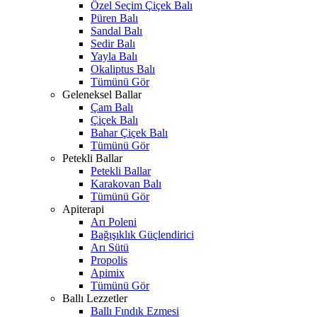
Özel Seçim Çiçek Balı
Püren Balı
Sandal Balı
Sedir Balı
Yayla Balı
Okaliptus Balı
Tümünü Gör
Geleneksel Ballar
Çam Balı
Çiçek Balı
Bahar Çiçek Balı
Tümünü Gör
Petekli Ballar
Petekli Ballar
Karakovan Balı
Tümünü Gör
Apiterapi
Arı Poleni
Bağışıklık Güçlendirici
Arı Sütü
Propolis
Apimix
Tümünü Gör
Ballı Lezzetler
Ballı Fındık Ezmesi