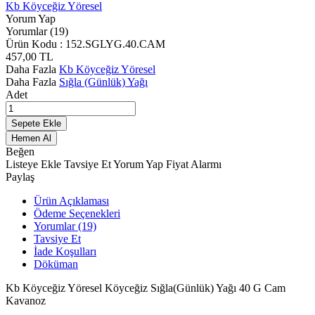
Kb Köyceğiz Yöresel
Yorum Yap
Yorumlar (19)
Ürün Kodu :
152.SGLYG.40.CAM
457,00
TL
Daha Fazla
Kb Köyceğiz Yöresel
Daha Fazla
Sığla (Günlük) Yağı
Adet
Sepete Ekle
Hemen Al
Beğen
Listeye Ekle
Tavsiye Et
Yorum Yap
Fiyat Alarmı
Paylaş
Ürün Açıklaması
Ödeme Seçenekleri
Yorumlar (19)
Tavsiye Et
İade Koşulları
Döküman
Kb Köyceğiz Yöresel Köyceğiz Sığla(Günlük) Yağı 40 G Cam
Kavanoz