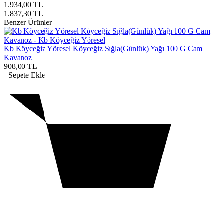
1.934,00
TL
1.837,30
TL
Benzer Ürünler
Kb Köyceğiz Yöresel Köyceğiz Sığla(Günlük) Yağı 100 G Cam
Kavanoz
908,00
TL
+Sepete Ekle