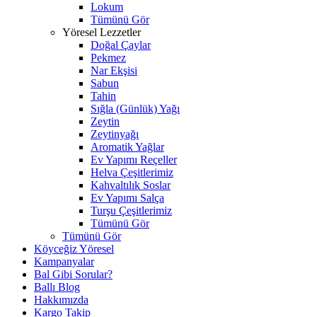
Lokum
Tümünü Gör
Yöresel Lezzetler
Doğal Çaylar
Pekmez
Nar Ekşisi
Sabun
Tahin
Sığla (Günlük) Yağı
Zeytin
Zeytinyağı
Aromatik Yağlar
Ev Yapımı Reçeller
Helva Çeşitlerimiz
Kahvaltılık Soslar
Ev Yapımı Salça
Turşu Çeşitlerimiz
Tümünü Gör
Tümünü Gör
Köyceğiz Yöresel
Kampanyalar
Bal Gibi Sorular?
Ballı Blog
Hakkımızda
Kargo Takip