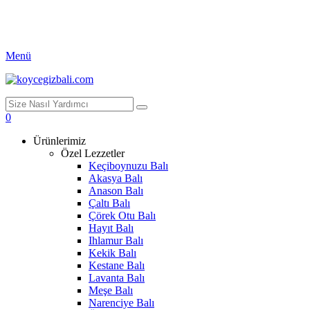
Menü
0
Ürünlerimiz
Özel Lezzetler
Keçiboynuzu Balı
Akasya Balı
Anason Balı
Çaltı Balı
Çörek Otu Balı
Hayıt Balı
Ihlamur Balı
Kekik Balı
Kestane Balı
Lavanta Balı
Meşe Balı
Narenciye Balı