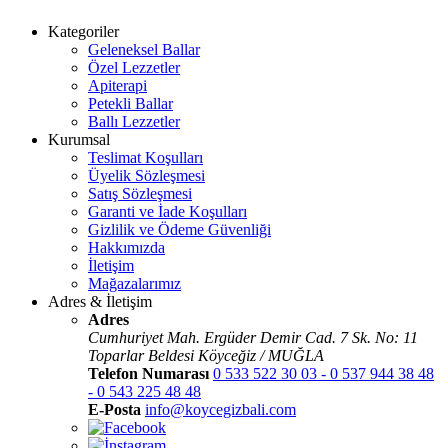
Kategoriler
Geleneksel Ballar
Özel Lezzetler
Apiterapi
Petekli Ballar
Ballı Lezzetler
Kurumsal
Teslimat Koşulları
Üyelik Sözleşmesi
Satış Sözleşmesi
Garanti ve İade Koşulları
Gizlilik ve Ödeme Güvenliği
Hakkımızda
İletişim
Mağazalarımız
Adres & İletişim
Adres
Cumhuriyet Mah. Ergüder Demir Cad. 7 Sk. No: 11
Toparlar Beldesi Köyceğiz / MUĞLA
Telefon Numarası
0 533 522 30 03 - 0 537 944 38 48
- 0 543 225 48 48
E-Posta
info@koycegizbali.com