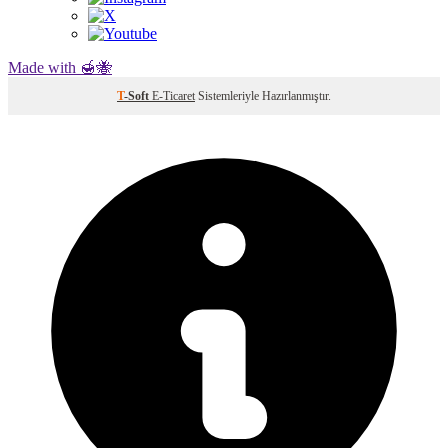
Made with 🍯🐝
T
-Soft
E-Ticaret
Sistemleriyle Hazırlanmıştır.