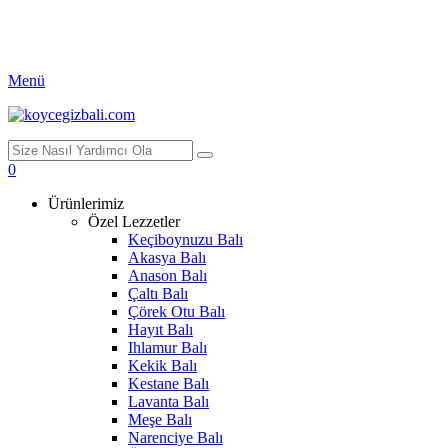
Menü
0
Ürünlerimiz
Özel Lezzetler
Keçiboynuzu Balı
Akasya Balı
Anason Balı
Çaltı Balı
Çörek Otu Balı
Hayıt Balı
Ihlamur Balı
Kekik Balı
Kestane Balı
Lavanta Balı
Meşe Balı
Narenciye Balı