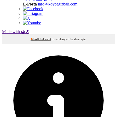
E-Posta
info@koycegizbali.com
Made with 🍯🐝
T
-Soft
E-Ticaret
Sistemleriyle Hazırlanmıştır.