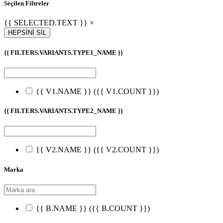
Seçilen Filtreler
{{ SELECTED.TEXT }} ×
HEPSİNİ SİL
{{ FILTERS.VARIANTS.TYPE1_NAME }}
{{ V1.NAME }}
({{ V1.COUNT }})
{{ FILTERS.VARIANTS.TYPE2_NAME }}
{{ V2.NAME }}
({{ V2.COUNT }})
Marka
{{ B.NAME }}
({{ B.COUNT }})