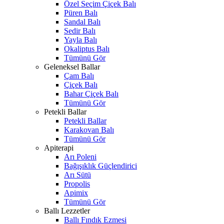
Özel Seçim Çiçek Balı
Püren Balı
Sandal Balı
Sedir Balı
Yayla Balı
Okaliptus Balı
Tümünü Gör
Geleneksel Ballar
Çam Balı
Çiçek Balı
Bahar Çiçek Balı
Tümünü Gör
Petekli Ballar
Petekli Ballar
Karakovan Balı
Tümünü Gör
Apiterapi
Arı Poleni
Bağışıklık Güçlendirici
Arı Sütü
Propolis
Apimix
Tümünü Gör
Ballı Lezzetler
Ballı Fındık Ezmesi