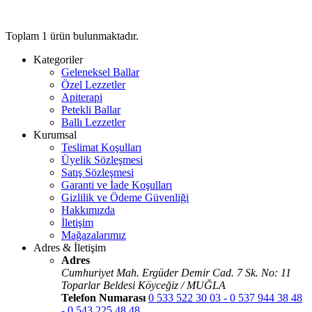
Toplam
1
ürün bulunmaktadır.
Kategoriler
Geleneksel Ballar
Özel Lezzetler
Apiterapi
Petekli Ballar
Ballı Lezzetler
Kurumsal
Teslimat Koşulları
Üyelik Sözleşmesi
Satış Sözleşmesi
Garanti ve İade Koşulları
Gizlilik ve Ödeme Güvenliği
Hakkımızda
İletişim
Mağazalarımız
Adres & İletişim
Adres
Cumhuriyet Mah. Ergüder Demir Cad. 7 Sk. No: 11
Toparlar Beldesi Köyceğiz / MUĞLA
Telefon Numarası
0 533 522 30 03 - 0 537 944 38 48
- 0 543 225 48 48