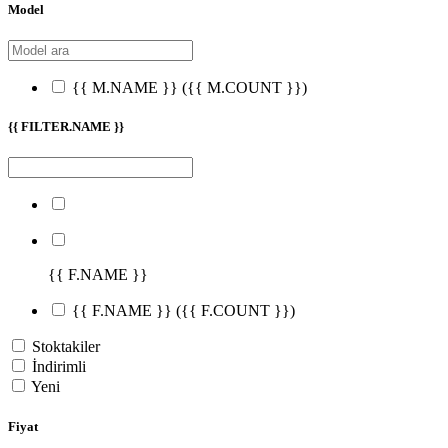
Model
{{ M.NAME }}
({{ M.COUNT }})
{{ FILTER.NAME }}
{{ F.NAME }}
{{ F.NAME }}
({{ F.COUNT }})
Stoktakiler
İndirimli
Yeni
Fiyat