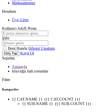
Mağazalarımız
Hesabım
Üye Girişi
Kullanıcı Adı/E-Posta
Şifre
Beni Hatırla
Şifremi Unuttum
Kayıt Ol
Giriş Yap
Sepetim
Anasayfa
köyceğiz balı yorumlar
Filtre
Kategoriler
{{ CAT.NAME }}
({{ CAT.COUNT }})
{{ SUB.NAME }}
({{ SUB.COUNT }})