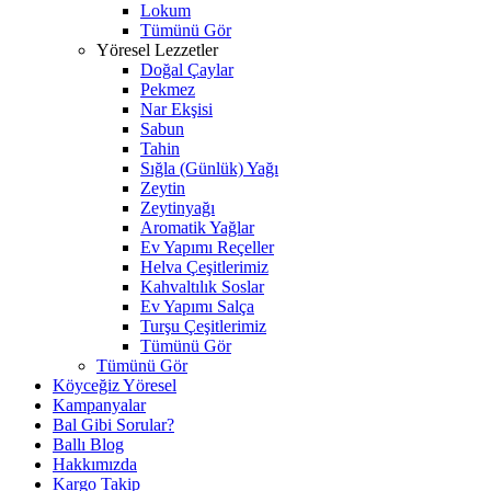
Lokum
Tümünü Gör
Yöresel Lezzetler
Doğal Çaylar
Pekmez
Nar Ekşisi
Sabun
Tahin
Sığla (Günlük) Yağı
Zeytin
Zeytinyağı
Aromatik Yağlar
Ev Yapımı Reçeller
Helva Çeşitlerimiz
Kahvaltılık Soslar
Ev Yapımı Salça
Turşu Çeşitlerimiz
Tümünü Gör
Tümünü Gör
Köyceğiz Yöresel
Kampanyalar
Bal Gibi Sorular?
Ballı Blog
Hakkımızda
Kargo Takip