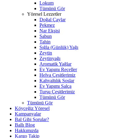
Lokum
Tümünü Gör
Yöresel Lezzetler
Doğal Çaylar
Pekmez
Nar Ekşisi
Sabun
Tahin
Sığla (Günlük) Yağı
Zeytin
Zeytinyağı
Aromatik Yağlar
Ev Yapımı Reçeller
Helva Çeşitlerimiz
Kahvaltılık Soslar
Ev Yapımı Salça
Turşu Çeşitlerimiz
Tümünü Gör
Tümünü Gör
Köyceğiz Yöresel
Kampanyalar
Bal Gibi Sorular?
Ballı Blog
Hakkımızda
Kargo Takip