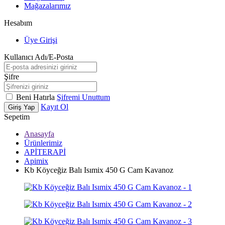
Mağazalarımız
Hesabım
Üye Girişi
Kullanıcı Adı/E-Posta
Şifre
Beni Hatırla
Şifremi Unuttum
Kayıt Ol
Giriş Yap
Sepetim
Anasayfa
Ürünlerimiz
APİTERAPİ
Apimix
Kb Köyceğiz Balı Isımix 450 G Cam Kavanoz