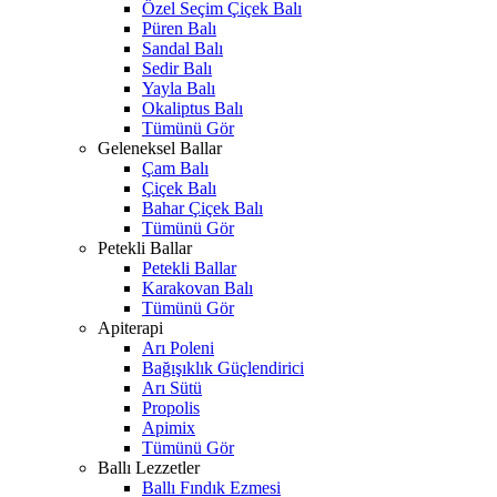
Özel Seçim Çiçek Balı
Püren Balı
Sandal Balı
Sedir Balı
Yayla Balı
Okaliptus Balı
Tümünü Gör
Geleneksel Ballar
Çam Balı
Çiçek Balı
Bahar Çiçek Balı
Tümünü Gör
Petekli Ballar
Petekli Ballar
Karakovan Balı
Tümünü Gör
Apiterapi
Arı Poleni
Bağışıklık Güçlendirici
Arı Sütü
Propolis
Apimix
Tümünü Gör
Ballı Lezzetler
Ballı Fındık Ezmesi