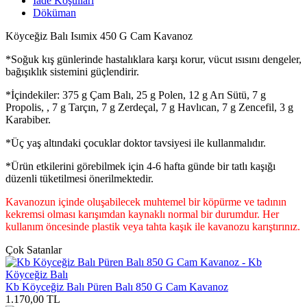
İade Koşulları
Döküman
Köyceğiz Balı Isımix 450 G Cam Kavanoz
*Soğuk kış günlerinde hastalıklara karşı korur, vücut ısısını dengeler,
bağışıklık sistemini güçlendirir.
*İçindekiler: 375 g Çam Balı, 25 g Polen, 12 g Arı Sütü, 7 g
Propolis, , 7 g Tarçın, 7 g Zerdeçal, 7 g Havlıcan, 7 g Zencefil, 3 g
Karabiber.
*Üç yaş altındaki çocuklar doktor tavsiyesi ile kullanmalıdır.
*Ürün etkilerini görebilmek için 4-6 hafta günde bir tatlı kaşığı
düzenli tüketilmesi önerilmektedir.
Kavanozun içinde oluşabilecek muhtemel bir köpürme ve tadının
kekremsi olması karışımdan kaynaklı normal bir durumdur. Her
kullanım öncesinde plastik veya tahta kaşık ile kavanozu karıştırınız.
Çok Satanlar
Kb Köyceğiz Balı Püren Balı 850 G Cam Kavanoz
1.170,00
TL