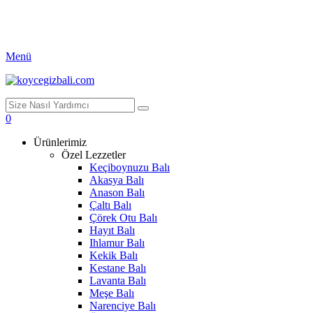
Menü
0
Ürünlerimiz
Özel Lezzetler
Keçiboynuzu Balı
Akasya Balı
Anason Balı
Çaltı Balı
Çörek Otu Balı
Hayıt Balı
Ihlamur Balı
Kekik Balı
Kestane Balı
Lavanta Balı
Meşe Balı
Narenciye Balı