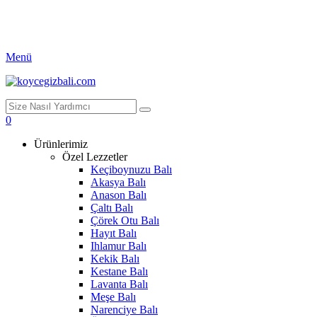
Menü
0
Ürünlerimiz
Özel Lezzetler
Keçiboynuzu Balı
Akasya Balı
Anason Balı
Çaltı Balı
Çörek Otu Balı
Hayıt Balı
Ihlamur Balı
Kekik Balı
Kestane Balı
Lavanta Balı
Meşe Balı
Narenciye Balı