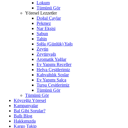
Lokum
Tümünü Gör
Yöresel Lezzetler
Doğal Çaylar
Pekmez
Nar Ekşisi
Sabun
Tahin
Sığla (Günlük) Yağı
Zeytin
Zeytinyağı
Aromatik Yağlar
Ev Yapımı Reçeller
Helva Çeşitlerimiz
Kahvaltılık Soslar
Ev Yapımı Salça
Turşu Çeşitlerimiz
Tümünü Gör
Tümünü Gör
Köyceğiz Yöresel
Kampanyalar
Bal Gibi Sorular?
Ballı Blog
Hakkımızda
Kargo Takip