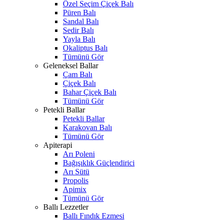
Özel Seçim Çiçek Balı
Püren Balı
Sandal Balı
Sedir Balı
Yayla Balı
Okaliptus Balı
Tümünü Gör
Geleneksel Ballar
Çam Balı
Çiçek Balı
Bahar Çiçek Balı
Tümünü Gör
Petekli Ballar
Petekli Ballar
Karakovan Balı
Tümünü Gör
Apiterapi
Arı Poleni
Bağışıklık Güçlendirici
Arı Sütü
Propolis
Apimix
Tümünü Gör
Ballı Lezzetler
Ballı Fındık Ezmesi