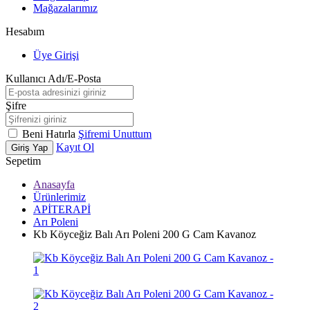
Mağazalarımız
Hesabım
Üye Girişi
Kullanıcı Adı/E-Posta
Şifre
Beni Hatırla
Şifremi Unuttum
Kayıt Ol
Giriş Yap
Sepetim
Anasayfa
Ürünlerimiz
APİTERAPİ
Arı Poleni
Kb Köyceğiz Balı Arı Poleni 200 G Cam Kavanoz