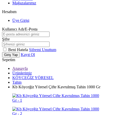
Mağazalarımız
Hesabım
Üye Girişi
Kullanıcı Adı/E-Posta
Şifre
Beni Hatırla
Şifremi Unuttum
Kayıt Ol
Giriş Yap
Sepetim
Anasayfa
Ürünlerimiz
KÖYCEĞİZ YÖRESEL
Tahin
Kb Köyceğiz Yöresel Çifte Kavrulmuş Tahin 1000 Gr