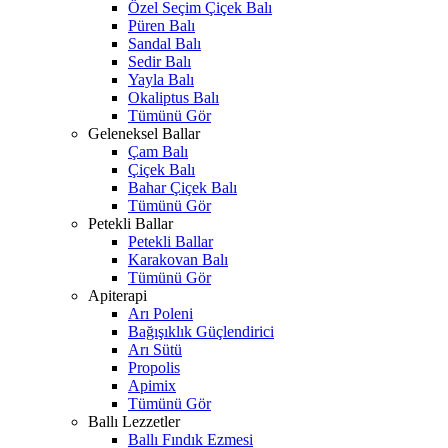
Özel Seçim Çiçek Balı
Püren Balı
Sandal Balı
Sedir Balı
Yayla Balı
Okaliptus Balı
Tümünü Gör
Geleneksel Ballar
Çam Balı
Çiçek Balı
Bahar Çiçek Balı
Tümünü Gör
Petekli Ballar
Petekli Ballar
Karakovan Balı
Tümünü Gör
Apiterapi
Arı Poleni
Bağışıklık Güçlendirici
Arı Sütü
Propolis
Apimix
Tümünü Gör
Ballı Lezzetler
Ballı Fındık Ezmesi