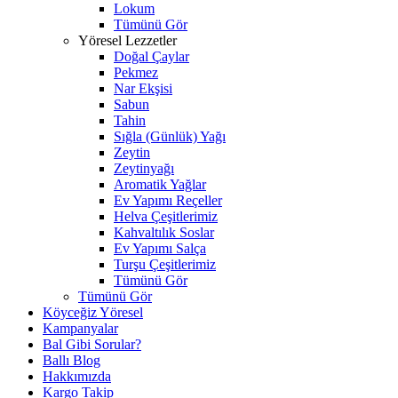
Lokum
Tümünü Gör
Yöresel Lezzetler
Doğal Çaylar
Pekmez
Nar Ekşisi
Sabun
Tahin
Sığla (Günlük) Yağı
Zeytin
Zeytinyağı
Aromatik Yağlar
Ev Yapımı Reçeller
Helva Çeşitlerimiz
Kahvaltılık Soslar
Ev Yapımı Salça
Turşu Çeşitlerimiz
Tümünü Gör
Tümünü Gör
Köyceğiz Yöresel
Kampanyalar
Bal Gibi Sorular?
Ballı Blog
Hakkımızda
Kargo Takip