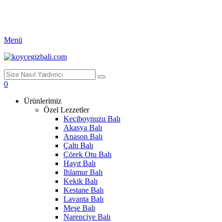
Menü
0
Ürünlerimiz
Özel Lezzetler
Keçiboynuzu Balı
Akasya Balı
Anason Balı
Çaltı Balı
Çörek Otu Balı
Hayıt Balı
Ihlamur Balı
Kekik Balı
Kestane Balı
Lavanta Balı
Meşe Balı
Narenciye Balı