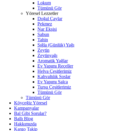
Lokum
Tümünü Gör
Yöresel Lezzetler
Doğal Çaylar
Pekmez
Nar Ekşisi
Sabun
Tahin
Sığla (Günlük) Yağı
Zeytin
Zeytinyağı
Aromatik Yağlar
Ev Yapımı Reçeller
Helva Çeşitlerimiz
Kahvaltılık Soslar
Ev Yapımı Salça
Turşu Çeşitlerimiz
Tümünü Gör
Tümünü Gör
Köyceğiz Yöresel
Kampanyalar
Bal Gibi Sorular?
Ballı Blog
Hakkımızda
Kargo Takip