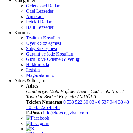
Kategoriler
Geleneksel Ballar
Özel Lezzetler
Apiterapi
Petekli Ballar
Ballı Lezzetler
Kurumsal
Teslimat Koşulları
Üyelik Sözleşmesi
Satış Sözleşmesi
Garanti ve İade Koşulları
Gizlilik ve Ödeme Güvenliği
Hakkımızda
İletişim
Mağazalarımız
Adres & İletişim
Adres
Cumhuriyet Mah. Ergüder Demir Cad. 7 Sk. No: 11
Toparlar Beldesi Köyceğiz / MUĞLA
Telefon Numarası
0 533 522 30 03 - 0 537 944 38 48
- 0 543 225 48 48
E-Posta
info@koycegizbali.com