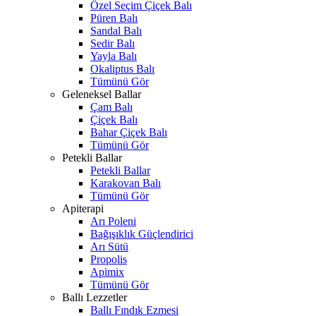
Özel Seçim Çiçek Balı
Püren Balı
Sandal Balı
Sedir Balı
Yayla Balı
Okaliptus Balı
Tümünü Gör
Geleneksel Ballar
Çam Balı
Çiçek Balı
Bahar Çiçek Balı
Tümünü Gör
Petekli Ballar
Petekli Ballar
Karakovan Balı
Tümünü Gör
Apiterapi
Arı Poleni
Bağışıklık Güçlendirici
Arı Sütü
Propolis
Apimix
Tümünü Gör
Ballı Lezzetler
Ballı Fındık Ezmesi