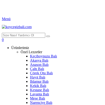
Menü
0
Ürünlerimiz
Özel Lezzetler
Keçiboynuzu Balı
Akasya Balı
Anason Balı
Çaltı Balı
Çörek Otu Balı
Hayıt Balı
Ihlamur Balı
Kekik Balı
Kestane Balı
Lavanta Balı
Meşe Balı
Narenciye Balı