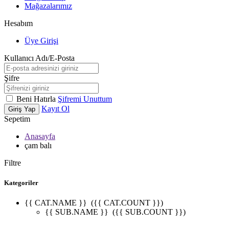
Mağazalarımız
Hesabım
Üye Girişi
Kullanıcı Adı/E-Posta
Şifre
Beni Hatırla
Şifremi Unuttum
Kayıt Ol
Giriş Yap
Sepetim
Anasayfa
çam balı
Filtre
Kategoriler
{{ CAT.NAME }}
({{ CAT.COUNT }})
{{ SUB.NAME }}
({{ SUB.COUNT }})