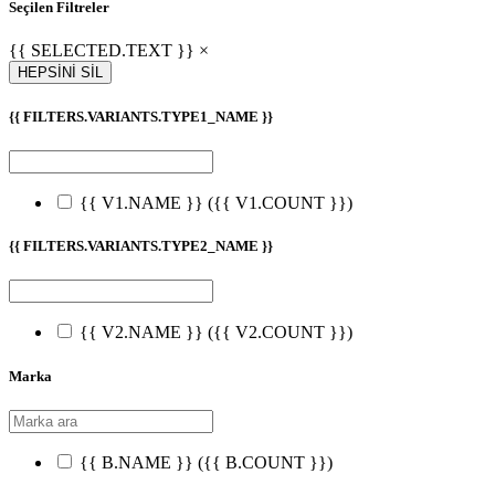
Seçilen Filtreler
{{ SELECTED.TEXT }} ×
HEPSİNİ SİL
{{ FILTERS.VARIANTS.TYPE1_NAME }}
{{ V1.NAME }}
({{ V1.COUNT }})
{{ FILTERS.VARIANTS.TYPE2_NAME }}
{{ V2.NAME }}
({{ V2.COUNT }})
Marka
{{ B.NAME }}
({{ B.COUNT }})