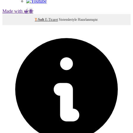
Made with 🍯🐝
T
-Soft
E-Ticaret
Sistemleriyle Hazırlanmıştır.