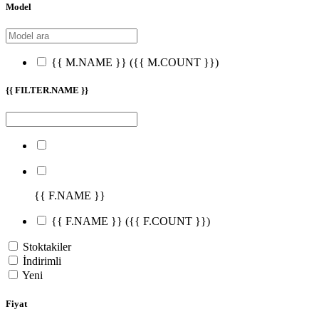
Model
{{ M.NAME }}
({{ M.COUNT }})
{{ FILTER.NAME }}
{{ F.NAME }}
{{ F.NAME }}
({{ F.COUNT }})
Stoktakiler
İndirimli
Yeni
Fiyat