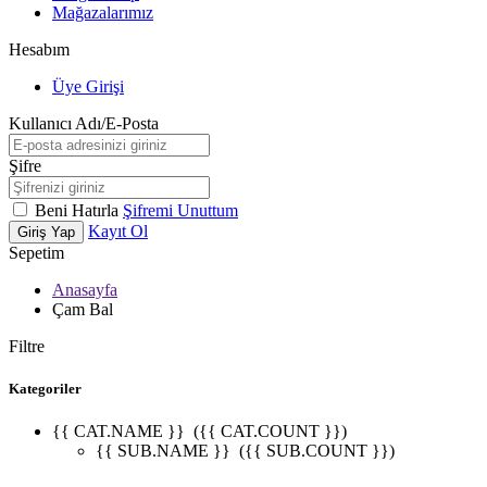
Mağazalarımız
Hesabım
Üye Girişi
Kullanıcı Adı/E-Posta
Şifre
Beni Hatırla
Şifremi Unuttum
Kayıt Ol
Giriş Yap
Sepetim
Anasayfa
Çam Bal
Filtre
Kategoriler
{{ CAT.NAME }}
({{ CAT.COUNT }})
{{ SUB.NAME }}
({{ SUB.COUNT }})