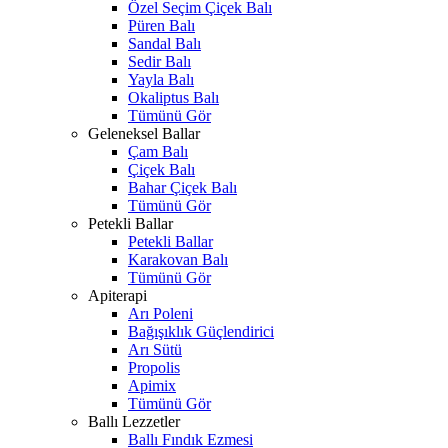
Özel Seçim Çiçek Balı
Püren Balı
Sandal Balı
Sedir Balı
Yayla Balı
Okaliptus Balı
Tümünü Gör
Geleneksel Ballar
Çam Balı
Çiçek Balı
Bahar Çiçek Balı
Tümünü Gör
Petekli Ballar
Petekli Ballar
Karakovan Balı
Tümünü Gör
Apiterapi
Arı Poleni
Bağışıklık Güçlendirici
Arı Sütü
Propolis
Apimix
Tümünü Gör
Ballı Lezzetler
Ballı Fındık Ezmesi