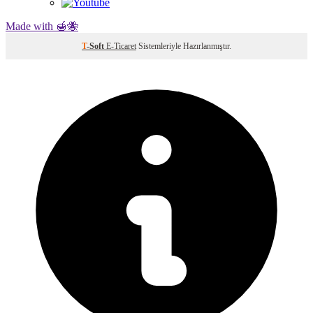
Made with 🍯🐝
T
-Soft
E-Ticaret
Sistemleriyle Hazırlanmıştır.