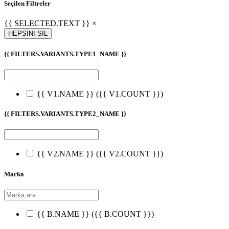
Seçilen Filtreler
{{ SELECTED.TEXT }} ×
HEPSİNİ SİL
{{ FILTERS.VARIANTS.TYPE1_NAME }}
{{ V1.NAME }}
({{ V1.COUNT }})
{{ FILTERS.VARIANTS.TYPE2_NAME }}
{{ V2.NAME }}
({{ V2.COUNT }})
Marka
{{ B.NAME }}
({{ B.COUNT }})