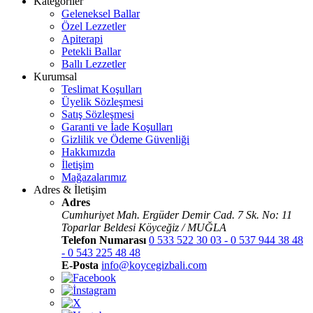
Kategoriler
Geleneksel Ballar
Özel Lezzetler
Apiterapi
Petekli Ballar
Ballı Lezzetler
Kurumsal
Teslimat Koşulları
Üyelik Sözleşmesi
Satış Sözleşmesi
Garanti ve İade Koşulları
Gizlilik ve Ödeme Güvenliği
Hakkımızda
İletişim
Mağazalarımız
Adres & İletişim
Adres
Cumhuriyet Mah. Ergüder Demir Cad. 7 Sk. No: 11
Toparlar Beldesi Köyceğiz / MUĞLA
Telefon Numarası
0 533 522 30 03 - 0 537 944 38 48
- 0 543 225 48 48
E-Posta
info@koycegizbali.com