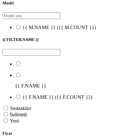
Model
{{ M.NAME }}
({{ M.COUNT }})
{{ FILTER.NAME }}
{{ F.NAME }}
{{ F.NAME }}
({{ F.COUNT }})
Stoktakiler
İndirimli
Yeni
Fiyat