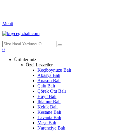
Menü
0
Ürünlerimiz
Özel Lezzetler
Keçiboynuzu Balı
Akasya Balı
Anason Balı
Çaltı Balı
Çörek Otu Balı
Hayıt Balı
Ihlamur Balı
Kekik Balı
Kestane Balı
Lavanta Balı
Meşe Balı
Narenciye Balı