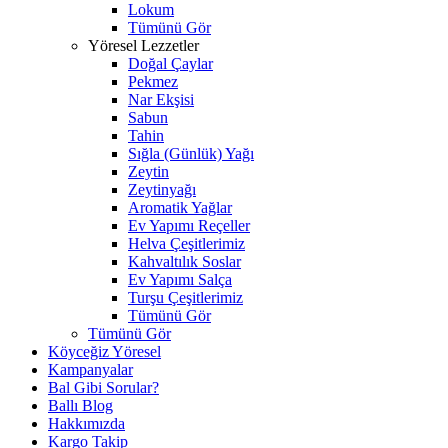
Lokum
Tümünü Gör
Yöresel Lezzetler
Doğal Çaylar
Pekmez
Nar Ekşisi
Sabun
Tahin
Sığla (Günlük) Yağı
Zeytin
Zeytinyağı
Aromatik Yağlar
Ev Yapımı Reçeller
Helva Çeşitlerimiz
Kahvaltılık Soslar
Ev Yapımı Salça
Turşu Çeşitlerimiz
Tümünü Gör
Tümünü Gör
Köyceğiz Yöresel
Kampanyalar
Bal Gibi Sorular?
Ballı Blog
Hakkımızda
Kargo Takip